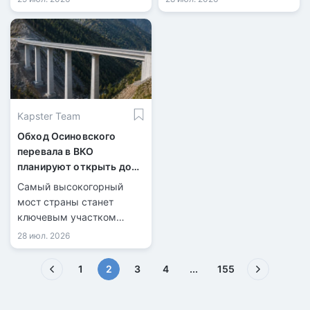
Kapster Team
Обход Осиновского
перевала в ВКО
планируют открыть до
конца 2026 года
Самый высокогорный
мост страны станет
ключевым участком
новой трассы.
28 июл. 2026
(текущая)
1
2
3
4
...
155