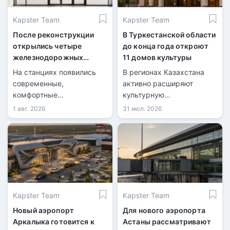
Kapster Team
Kapster Team
После реконструкции
В Туркестанской области
открылись четыре
до конца года откроют
железнодорожных
11 домов культуры
вокзала
На станциях появились
В регионах Казахстана
современные,
активно расширяют
комфортные
культурную
пространства для
инфраструктуру.
1 авг. 2026
31 июл. 2026
пассажиров.
Kapster Team
Kapster Team
Новый аэропорт
Для нового аэропорта
Аркалыка готовится к
Астаны рассматривают