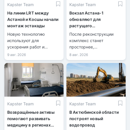
Kapster Team
Kapster Team
На линии LRT между
Вокзал Астана-1
Астаной и Косшы начали
обновляют для
монтаж эстакады
растущего
пассажиропотока
Новую технологию
После реконструкции
используют для
комплекс станет
ускорения работ и
просторнее,
сокращения перекрытий
технологичнее и
9 авг. 2026
8 авг. 2026
дорог.
доступнее.
Kapster Team
Kapster Team
Возвращённые активы
В Актюбинской области
помогают развивать
построят новый
медицину в регионах
водопровод