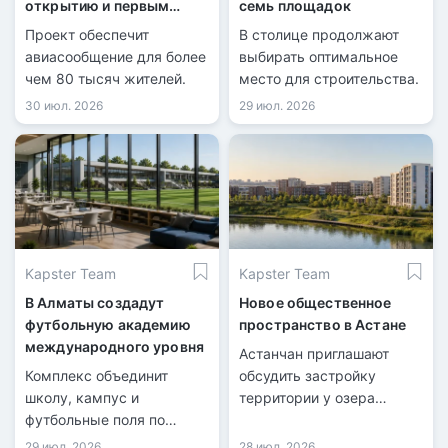
открытию и первым
семь площадок
рейсам
Проект обеспечит
В столице продолжают
авиасообщение для более
выбирать оптимальное
чем 80 тысяч жителей.
место для строительства.
30 июл. 2026
29 июл. 2026
Kapster Team
Kapster Team
В Алматы создадут
Новое общественное
футбольную академию
пространство в Астане
международного уровня
Астанчан приглашают
Комплекс объединит
обсудить застройку
школу, кампус и
территории у озера
футбольные поля по
Майбалык.
стандартам FIFA.
29 июл. 2026
28 июл. 2026