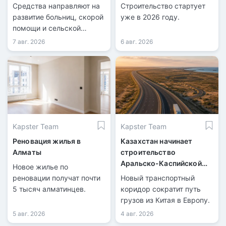
Казахстана
Средства направляют на
Строительство стартует
развитие больниц, скорой
уже в 2026 году.
помощи и сельской
медицины.
7 авг. 2026
6 авг. 2026
Kapster Team
Kapster Team
Реновация жилья в
Казахстан начинает
Алматы
строительство
Аральско-Каспийской
Новое жилье по
магистрали
реновации получат почти
Новый транспортный
5 тысяч алматинцев.
коридор сократит путь
грузов из Китая в Европу.
5 авг. 2026
4 авг. 2026