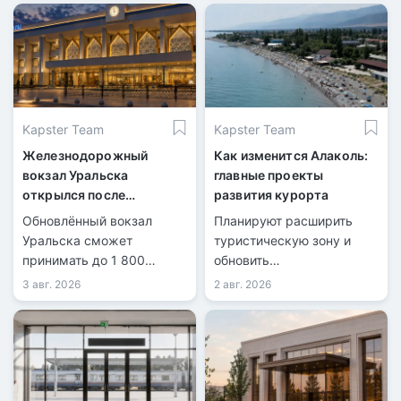
Kapster Team
Kapster Team
Железнодорожный
Как изменится Алаколь:
вокзал Уральска
главные проекты
открылся после
развития курорта
масштабной
Обновлённый вокзал
Планируют расширить
реконструкции
Уральска сможет
туристическую зону и
принимать до 1 800
обновить
пассажиров в сутки.
инфраструктуру.
3 авг. 2026
2 авг. 2026