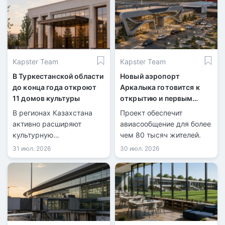
Kapster Team
Kapster Team
В Туркестанской области
Новый аэропорт
до конца года откроют
Аркалыка готовится к
11 домов культуры
открытию и первым
рейсам
В регионах Казахстана
Проект обеспечит
активно расширяют
авиасообщение для более
культурную
чем 80 тысяч жителей.
инфраструктуру.
31 июл. 2026
30 июл. 2026