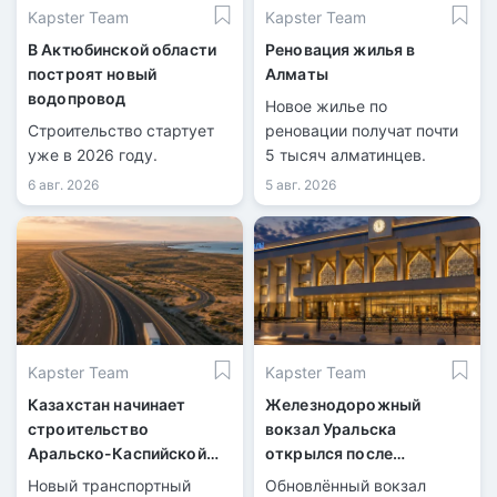
Kapster Team
Kapster Team
В Актюбинской области
Реновация жилья в
построят новый
Алматы
водопровод
Новое жилье по
Строительство стартует
реновации получат почти
уже в 2026 году.
5 тысяч алматинцев.
6 авг. 2026
5 авг. 2026
Kapster Team
Kapster Team
Казахстан начинает
Железнодорожный
строительство
вокзал Уральска
Аральско-Каспийской
открылся после
магистрали
масштабной
Новый транспортный
Обновлённый вокзал