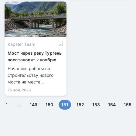
Kapster Team
Мост через реку Тургень
восстановят к ноябрю
Начались работы по
строительству нового
моста на месте
разрушенной переправы.
25 июл. 2026
(текущая)
1
...
149
150
151
152
153
154
155