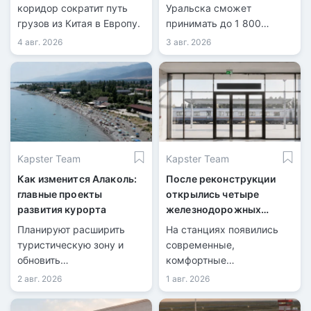
реконструкции
коридор сократит путь
Уральска сможет
грузов из Китая в Европу.
принимать до 1 800
пассажиров в сутки.
4 авг. 2026
3 авг. 2026
Kapster Team
Kapster Team
Как изменится Алаколь:
После реконструкции
главные проекты
открылись четыре
развития курорта
железнодорожных
вокзала
Планируют расширить
На станциях появились
туристическую зону и
современные,
обновить
комфортные
инфраструктуру.
пространства для
2 авг. 2026
1 авг. 2026
пассажиров.