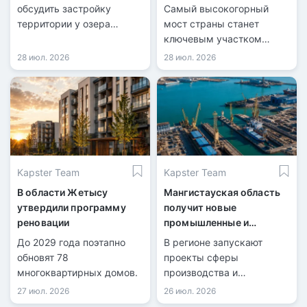
конца 2026 года
обсудить застройку
Самый высокогорный
территории у озера
мост страны станет
Майбалык.
ключевым участком
новой трассы.
28 июл. 2026
28 июл. 2026
Kapster Team
Kapster Team
В области Жетысу
Мангистауская область
утвердили программу
получит новые
реновации
промышленные и
логистические объекты
До 2029 года поэтапно
В регионе запускают
обновят 78
проекты сферы
многоквартирных домов.
производства и
международных
27 июл. 2026
26 июл. 2026
перевозок.