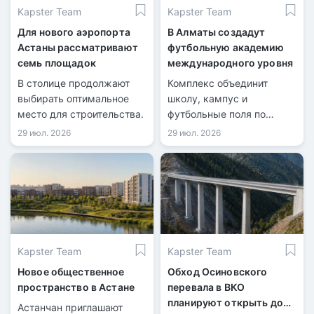
Kapster Team
Kapster Team
Для нового аэропорта
В Алматы создадут
Астаны рассматривают
футбольную академию
семь площадок
международного уровня
В столице продолжают
Комплекс объединит
выбирать оптимальное
школу, кампус и
место для строительства.
футбольные поля по
стандартам FIFA.
29 июл. 2026
29 июл. 2026
Kapster Team
Kapster Team
Новое общественное
Обход Осиновского
пространство в Астане
перевала в ВКО
планируют открыть до
Астанчан приглашают