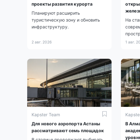
проекты развития курорта
откры
желез
Планируют расширить
туристическую зону и обновить
На ста
инфраструктуру.
совре
простр
2 авг. 2026
1 авг. 2
Kapster Team
Kapste
Для нового аэропорта Астаны
В Алм
рассматривают семь площадок
акаде
уровн
В столице продолжают выбирать