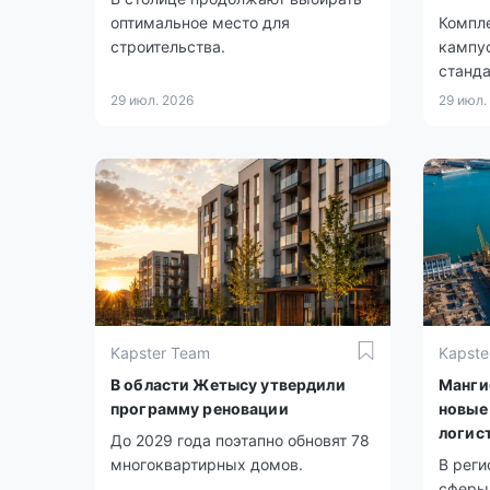
оптимальное место для
Компле
строительства.
кампус
станда
29 июл. 2026
29 июл.
Kapster Team
Kapste
В области Жетысу утвердили
Манги
программу реновации
новые
логис
До 2029 года поэтапно обновят 78
многоквартирных домов.
В реги
сферы