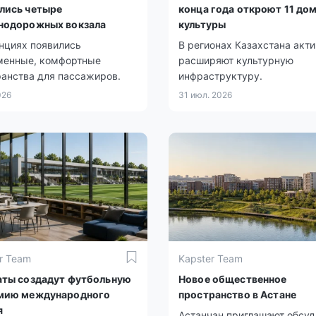
лись четыре
конца года откроют 11 до
нодорожных вокзала
культуры
нциях появились
В регионах Казахстана акт
менные, комфортные
расширяют культурную
анства для пассажиров.
инфраструктуру.
026
31 июл. 2026
r Team
Kapster Team
аты создадут футбольную
Новое общественное
мию международного
пространство в Астане
я
Астанчан приглашают обсуд