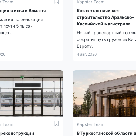
r Team
Kapster Team
ация жилья в Алматы
Казахстан начинает
строительство Аральско-
жилье по реновации
Каспийской магистрали
т почти 5 тысяч
нцев.
Новый транспортный корид
сократит путь грузов из Кит
Европу.
026
4 авг. 2026
r Team
Kapster Team
 реконструкции
В Туркестанской области 