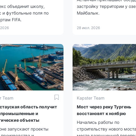
кс объединит школу,
застройку территории у оз
 и футбольные поля по
Майбалык.
ртам FIFA.
 2026
28 июл. 2026
r Team
Kapster Team
стауская область получит
Мост через реку Тургень
 промышленные и
восстановят к ноябрю
тические объекты
Начались работы по
оне запускают проекты
строительству нового моста
 производства и
месте разрушенной перепр