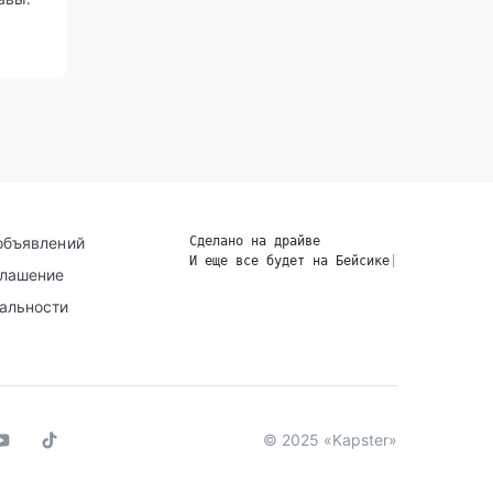
объявлений
Сделано на драйве
И еще все будет на Бейсике
|
глашение
альности
© 2025 «Kapster»