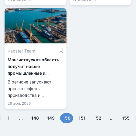
Kapster Team
Мангистауская область
получит новые
промышленные и
логистические объекты
В регионе запускают
проекты сферы
производства и
международных
26 июл. 2026
перевозок.
(текущая)
1
...
148
149
150
151
152
...
155