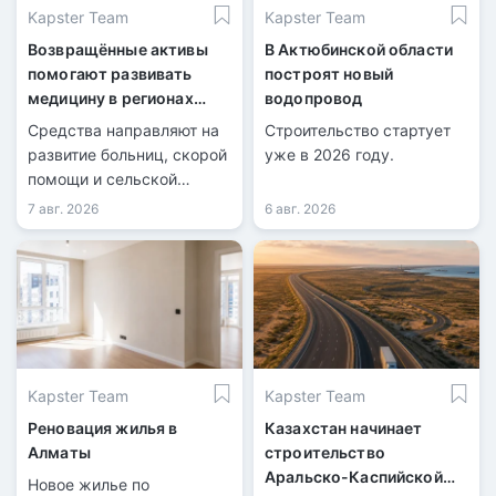
Kapster Team
Kapster Team
Возвращённые активы
В Актюбинской области
помогают развивать
построят новый
медицину в регионах
водопровод
Казахстана
Средства направляют на
Строительство стартует
развитие больниц, скорой
уже в 2026 году.
помощи и сельской
медицины.
7 авг. 2026
6 авг. 2026
Kapster Team
Kapster Team
Реновация жилья в
Казахстан начинает
Алматы
строительство
Аральско-Каспийской
Новое жилье по