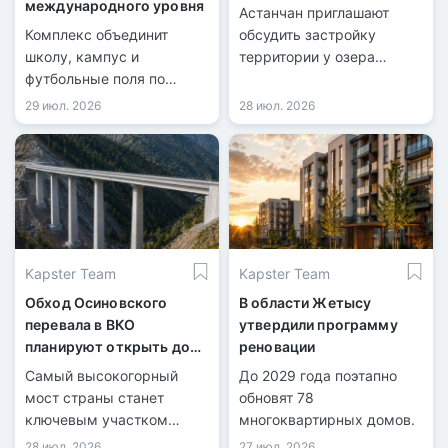
международного уровня
Астанчан приглашают
Комплекс объединит
обсудить застройку
школу, кампус и
территории у озера
футбольные поля по
Майбалык.
стандартам FIFA.
29 июл. 2026
28 июл. 2026
Kapster Team
Kapster Team
Обход Осиновского
В области Жетысу
перевала в ВКО
утвердили программу
планируют открыть до
реновации
конца 2026 года
Самый высокогорный
До 2029 года поэтапно
мост страны станет
обновят 78
ключевым участком
многоквартирных домов.
новой трассы.
28 июл. 2026
27 июл. 2026