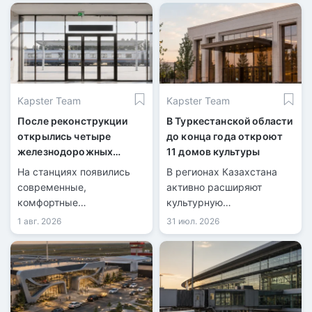
Kapster Team
Kapster Team
После реконструкции
В Туркестанской области
открылись четыре
до конца года откроют
железнодорожных
11 домов культуры
вокзала
На станциях появились
В регионах Казахстана
современные,
активно расширяют
комфортные
культурную
пространства для
инфраструктуру.
1 авг. 2026
31 июл. 2026
пассажиров.