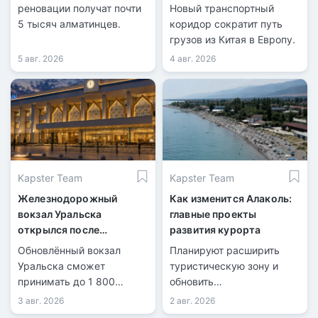
магистрали
реновации получат почти
Новый транспортный
5 тысяч алматинцев.
коридор сократит путь
грузов из Китая в Европу.
5 авг. 2026
4 авг. 2026
Kapster Team
Kapster Team
Железнодорожный
Как изменится Алаколь:
вокзал Уральска
главные проекты
открылся после
развития курорта
масштабной
Обновлённый вокзал
Планируют расширить
реконструкции
Уральска сможет
туристическую зону и
принимать до 1 800
обновить
пассажиров в сутки.
инфраструктуру.
3 авг. 2026
2 авг. 2026