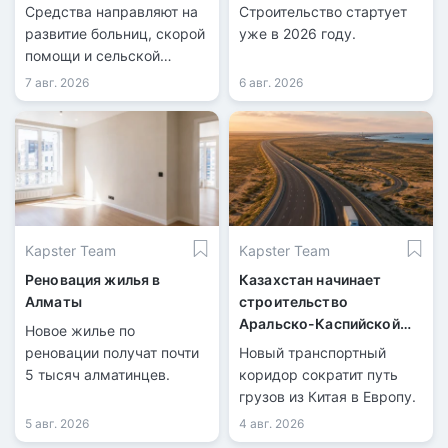
Казахстана
Средства направляют на
Строительство стартует
развитие больниц, скорой
уже в 2026 году.
помощи и сельской
медицины.
7 авг. 2026
6 авг. 2026
Kapster Team
Kapster Team
Реновация жилья в
Казахстан начинает
Алматы
строительство
Аральско-Каспийской
Новое жилье по
магистрали
реновации получат почти
Новый транспортный
5 тысяч алматинцев.
коридор сократит путь
грузов из Китая в Европу.
5 авг. 2026
4 авг. 2026