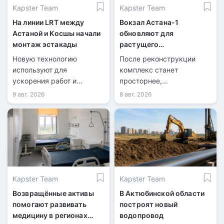
Kapster Team
Kapster Team
На линии LRT между
Вокзал Астана-1
Астаной и Косшы начали
обновляют для
монтаж эстакады
растущего
пассажиропотока
Новую технологию
После реконструкции
используют для
комплекс станет
ускорения работ и
просторнее,
сокращения перекрытий
технологичнее и
9 авг. 2026
8 авг. 2026
дорог.
доступнее.
Kapster Team
Kapster Team
Возвращённые активы
В Актюбинской области
помогают развивать
построят новый
медицину в регионах
водопровод