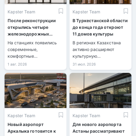
Kapster Team
Kapster Team
После реконструкции
В Туркестанской области
открылись четыре
до конца года откроют
железнодорожных
11 домов культуры
вокзала
На станциях появились
В регионах Казахстана
современные,
активно расширяют
комфортные
культурную
пространства для
инфраструктуру.
1 авг. 2026
31 июл. 2026
пассажиров.
Kapster Team
Kapster Team
Новый аэропорт
Для нового аэропорта
Аркалыка готовится к
Астаны рассматривают