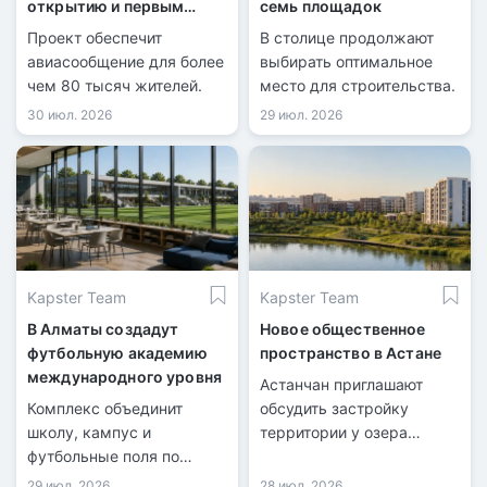
открытию и первым
семь площадок
рейсам
Проект обеспечит
В столице продолжают
авиасообщение для более
выбирать оптимальное
чем 80 тысяч жителей.
место для строительства.
30 июл. 2026
29 июл. 2026
Kapster Team
Kapster Team
В Алматы создадут
Новое общественное
футбольную академию
пространство в Астане
международного уровня
Астанчан приглашают
Комплекс объединит
обсудить застройку
школу, кампус и
территории у озера
футбольные поля по
Майбалык.
стандартам FIFA.
29 июл. 2026
28 июл. 2026