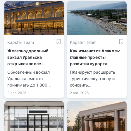
Kapster Team
Kapster Team
Железнодорожный
Как изменится Алаколь:
вокзал Уральска
главные проекты
открылся после
развития курорта
масштабной
Обновлённый вокзал
Планируют расширить
реконструкции
Уральска сможет
туристическую зону и
принимать до 1 800
обновить
пассажиров в сутки.
инфраструктуру.
3 авг. 2026
2 авг. 2026