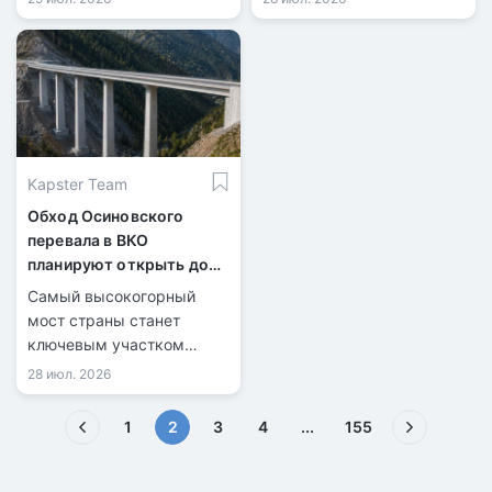
Kapster Team
Обход Осиновского
перевала в ВКО
планируют открыть до
конца 2026 года
Самый высокогорный
мост страны станет
ключевым участком
новой трассы.
28 июл. 2026
(текущая)
1
2
3
4
...
155