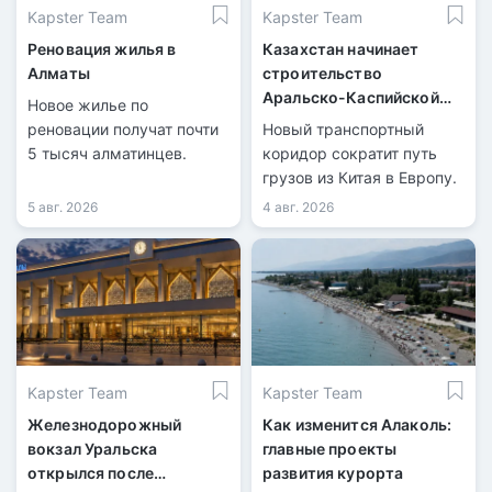
Kapster Team
Kapster Team
Реновация жилья в
Казахстан начинает
Алматы
строительство
Аральско-Каспийской
Новое жилье по
магистрали
реновации получат почти
Новый транспортный
5 тысяч алматинцев.
коридор сократит путь
грузов из Китая в Европу.
5 авг. 2026
4 авг. 2026
Kapster Team
Kapster Team
Железнодорожный
Как изменится Алаколь:
вокзал Уральска
главные проекты
открылся после
развития курорта