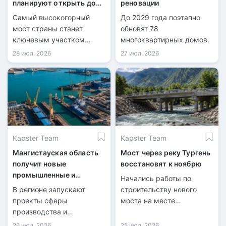
планируют открыть до
реновации
конца 2026 года
Самый высокогорный
До 2029 года поэтапно
мост страны станет
обновят 78
ключевым участком
многоквартирных домов.
новой трассы.
28 июл. 2026
27 июл. 2026
Kapster Team
Kapster Team
Мангистауская область
Мост через реку Тургень
получит новые
восстановят к ноябрю
промышленные и
Начались работы по
логистические объекты
В регионе запускают
строительству нового
проекты сферы
моста на месте
производства и
разрушенной переправы.
международных
26 июл. 2026
25 июл. 2026