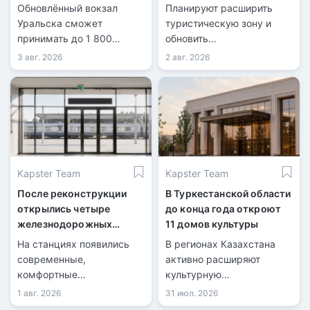
масштабной
Обновлённый вокзал
Планируют расширить
реконструкции
Уральска сможет
туристическую зону и
принимать до 1 800
обновить
пассажиров в сутки.
инфраструктуру.
3 авг. 2026
2 авг. 2026
Kapster Team
Kapster Team
После реконструкции
В Туркестанской области
открылись четыре
до конца года откроют
железнодорожных
11 домов культуры
вокзала
На станциях появились
В регионах Казахстана
современные,
активно расширяют
комфортные
культурную
пространства для
инфраструктуру.
1 авг. 2026
31 июл. 2026
пассажиров.