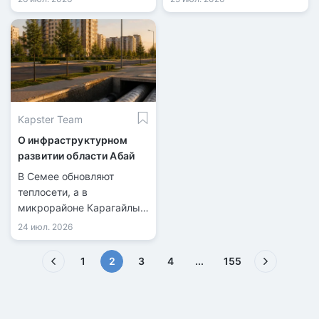
перевозок.
Kapster Team
О инфраструктурном
развитии области Абай
В Семее обновляют
теплосети, а в
микрорайоне Карагайлы
готовят к сдаче 712 новых
24 июл. 2026
квартир.
(текущая)
1
2
3
4
...
155