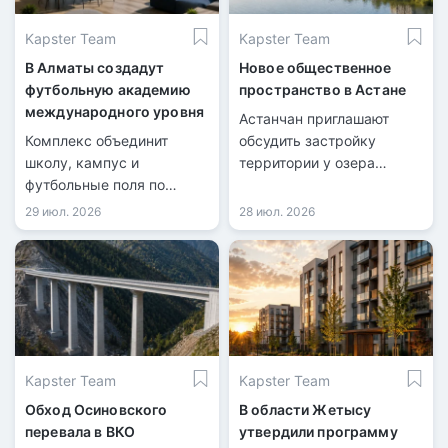
Kapster Team
Kapster Team
В Алматы создадут
Новое общественное
футбольную академию
пространство в Астане
международного уровня
Астанчан приглашают
Комплекс объединит
обсудить застройку
школу, кампус и
территории у озера
футбольные поля по
Майбалык.
стандартам FIFA.
29 июл. 2026
28 июл. 2026
Kapster Team
Kapster Team
Обход Осиновского
В области Жетысу
перевала в ВКО
утвердили программу