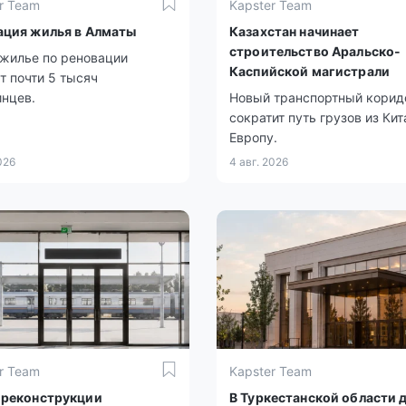
r Team
Kapster Team
ация жилья в Алматы
Казахстан начинает
строительство Аральско-
жилье по реновации
Каспийской магистрали
т почти 5 тысяч
нцев.
Новый транспортный корид
сократит путь грузов из Кит
Европу.
026
4 авг. 2026
r Team
Kapster Team
 реконструкции
В Туркестанской области 