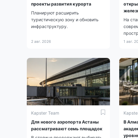
проекты развития курорта
откры
желез
Планируют расширить
туристическую зону и обновить
На ста
инфраструктуру.
совре
простр
2 авг. 2026
1 авг. 2
Kapster Team
Kapste
Для нового аэропорта Астаны
В Алм
рассматривают семь площадок
акаде
уровн
В столице продолжают выбирать