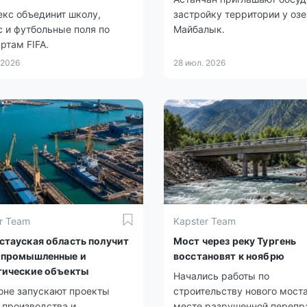
кс объединит школу,
застройку территории у оз
 и футбольные поля по
Майбалык.
ртам FIFA.
 2026
28 июл. 2026
r Team
Kapster Team
стауская область получит
Мост через реку Тургень
 промышленные и
восстановят к ноябрю
тические объекты
Начались работы по
оне запускают проекты
строительству нового моста
 производства и
месте разрушенной перепр