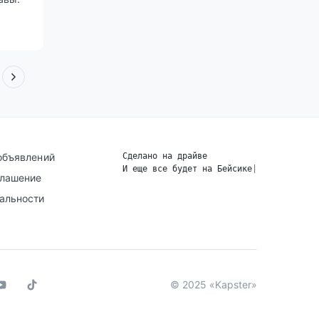
объявлений
Сделано на драйве
И еще все будет на Бейсике
|
глашение
альности
© 2025 «Kapster»