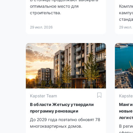
оптимальное место для
Компле
строительства.
кампус
станда
29 июл. 2026
29 июл.
Kapster Team
Kapste
В области Жетысу утвердили
Манги
программу реновации
новые
логис
До 2029 года поэтапно обновят 78
многоквартирных домов.
В реги
сферы