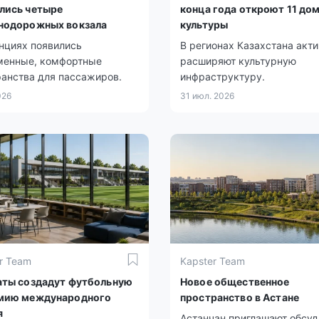
лись четыре
конца года откроют 11 до
нодорожных вокзала
культуры
нциях появились
В регионах Казахстана акт
менные, комфортные
расширяют культурную
анства для пассажиров.
инфраструктуру.
026
31 июл. 2026
r Team
Kapster Team
аты создадут футбольную
Новое общественное
мию международного
пространство в Астане
я
Астанчан приглашают обсуд