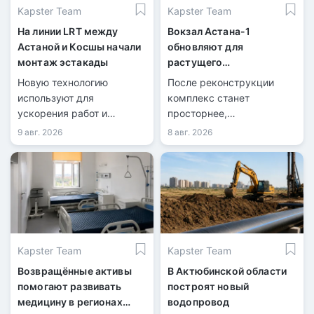
Kapster Team
Kapster Team
На линии LRT между
Вокзал Астана-1
Астаной и Косшы начали
обновляют для
монтаж эстакады
растущего
пассажиропотока
Новую технологию
После реконструкции
используют для
комплекс станет
ускорения работ и
просторнее,
сокращения перекрытий
технологичнее и
9 авг. 2026
8 авг. 2026
дорог.
доступнее.
Kapster Team
Kapster Team
Возвращённые активы
В Актюбинской области
помогают развивать
построят новый
медицину в регионах
водопровод