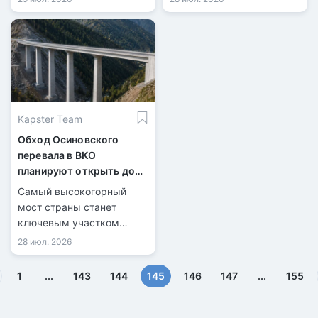
Kapster Team
Обход Осиновского
перевала в ВКО
планируют открыть до
конца 2026 года
Самый высокогорный
мост страны станет
ключевым участком
новой трассы.
28 июл. 2026
(текущая)
1
...
143
144
145
146
147
...
155