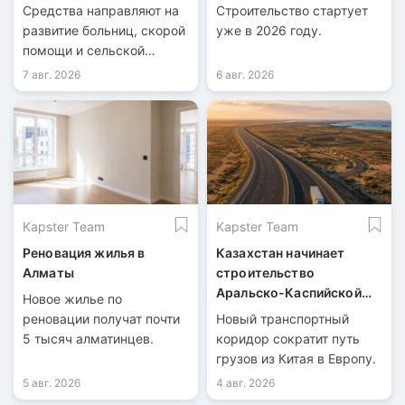
Казахстана
Средства направляют на
Строительство стартует
развитие больниц, скорой
уже в 2026 году.
помощи и сельской
медицины.
7 авг. 2026
6 авг. 2026
Kapster Team
Kapster Team
Реновация жилья в
Казахстан начинает
Алматы
строительство
Аральско-Каспийской
Новое жилье по
магистрали
реновации получат почти
Новый транспортный
5 тысяч алматинцев.
коридор сократит путь
грузов из Китая в Европу.
5 авг. 2026
4 авг. 2026