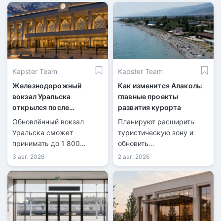
Kapster Team
Kapster Team
Железнодорожный
Как изменится Алаколь:
вокзал Уральска
главные проекты
открылся после
развития курорта
масштабной
Обновлённый вокзал
Планируют расширить
реконструкции
Уральска сможет
туристическую зону и
принимать до 1 800
обновить
пассажиров в сутки.
инфраструктуру.
3 авг. 2026
2 авг. 2026