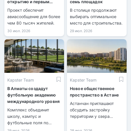
открытию и первым
семь площадок
рейсам
Проект обеспечит
В столице продолжают
авиасообщение для более
выбирать оптимальное
чем 80 тысяч жителей.
место для строительства.
30 июл. 2026
29 июл. 2026
Kapster Team
Kapster Team
В Алматы создадут
Новое общественное
футбольную академию
пространство в Астане
международного уровня
Астанчан приглашают
Комплекс объединит
обсудить застройку
школу, кампус и
территории у озера
футбольные поля по
Майбалык.
стандартам FIFA.
29 июл. 2026
28 июл. 2026