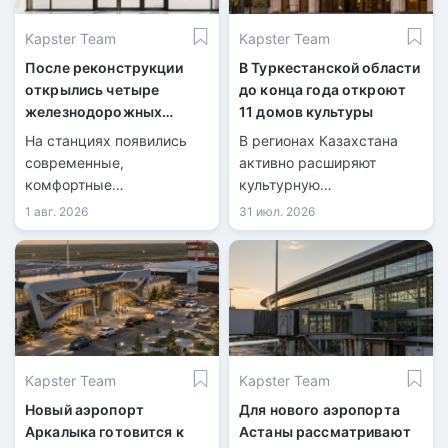
Kapster Team
Kapster Team
После реконструкции
В Туркестанской области
открылись четыре
до конца года откроют
железнодорожных
11 домов культуры
вокзала
На станциях появились
В регионах Казахстана
современные,
активно расширяют
комфортные
культурную
пространства для
инфраструктуру.
1 авг. 2026
31 июл. 2026
пассажиров.
Kapster Team
Kapster Team
Новый аэропорт
Для нового аэропорта
Аркалыка готовится к
Астаны рассматривают