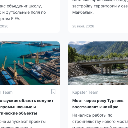
кс объединит школу,
застройку территории у оз
 и футбольные поля по
Майбалык.
ртам FIFA.
 2026
28 июл. 2026
r Team
Kapster Team
стауская область получит
Мост через реку Тургень
 промышленные и
восстановят к ноябрю
тические объекты
Начались работы по
оне запускают проекты
строительству нового моста
 производства и
месте разрушенной перепр