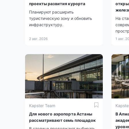
проекты развития курорта
откры
желез
Планируют расширить
туристическую зону и обновить
На ста
инфраструктуру.
совре
простр
2 авг. 2026
1 авг. 2
Kapster Team
Kapste
Для нового аэропорта Астаны
В Алм
рассматривают семь площадок
акаде
уровн
В столице продолжают выбирать