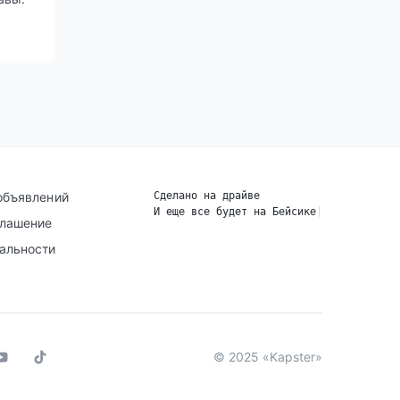
объявлений
Сделано на драйве
И еще все будет на Бейсике
|
глашение
альности
© 2025 «Kapster»