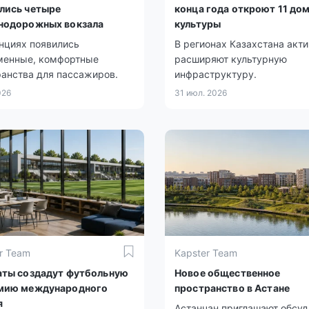
лись четыре
конца года откроют 11 до
нодорожных вокзала
культуры
нциях появились
В регионах Казахстана акт
менные, комфортные
расширяют культурную
анства для пассажиров.
инфраструктуру.
026
31 июл. 2026
r Team
Kapster Team
аты создадут футбольную
Новое общественное
мию международного
пространство в Астане
я
Астанчан приглашают обсуд