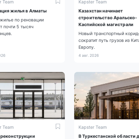
r Team
Kapster Team
ация жилья в Алматы
Казахстан начинает
строительство Аральско-
жилье по реновации
Каспийской магистрали
т почти 5 тысяч
нцев.
Новый транспортный корид
сократит путь грузов из Кит
Европу.
026
4 авг. 2026
r Team
Kapster Team
 реконструкции
В Туркестанской области 