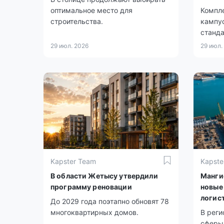
оптимальное место для
Компле
строительства.
кампус
станда
29 июл. 2026
29 июл.
Kapster Team
Kapste
В области Жетысу утвердили
Манги
программу реновации
новые
логис
До 2029 года поэтапно обновят 78
многоквартирных домов.
В реги
сферы