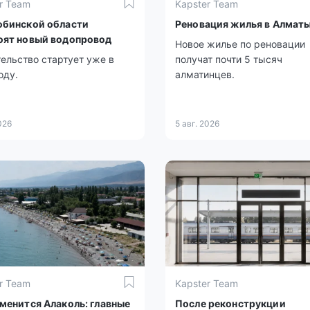
r Team
Kapster Team
юбинской области
Реновация жилья в Алмат
оят новый водопровод
Новое жилье по реновации
ельство стартует уже в
получат почти 5 тысяч
оду.
алматинцев.
026
5 авг. 2026
r Team
Kapster Team
зменится Алаколь: главные
После реконструкции