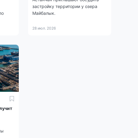
застройку территории у озера
по
Майбалык.
28 июл. 2026
лучит
ты