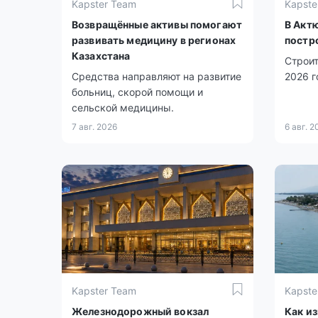
Kapster Team
Kapste
Возвращённые активы помогают
В Акт
развивать медицину в регионах
постр
Казахстана
Строит
Средства направляют на развитие
2026 г
больниц, скорой помощи и
сельской медицины.
7 авг. 2026
6 авг. 2
Kapster Team
Kapste
Железнодорожный вокзал
Как и