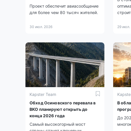
Проект обеспечит авиасообщение
оптима
для более чем 80 тысяч жителей.
строит
30 июл. 2026
29 июл.
Kapster Team
Kapste
Обход Осиновского перевала в
В обл
ВКО планируют открыть до
прогр
конца 2026 года
До 202
Самый высокогорный мост
много
страны станет ключевым