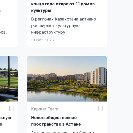
конца года откроют 11 домов
а
культуры
В регионах Казахстана активно
расширяют культурную
ов.
инфраструктуру.
31 июл. 2026
Kapster Team
льную
Новое общественное
о
пространство в Астане
Астанчан приглашают обсудить