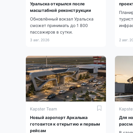
Уральска открылся после
проек
масштабной реконструкции
Плани
Обновлённый вокзал Уральска
турист
сможет принимать до 1 800
инфра
пассажиров в сутки.
3 авг. 2026
2 авг. 2
Kapster Team
Kapste
Новый аэропорт Аркалыка
Для н
готовится к открытию и первым
рассм
рейсам
В сто