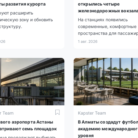
ты развития курорта
открылись четыре
железнодорожных вокзал
руют расширить
ическую зону и обновить
На станциях появились
структуру.
современные, комфортные
пространства для пассажир
026
1 авг. 2026
r Team
Kapster Team
ового аэропорта Астаны
В Алматы создадут футбо
атривают семь площадок
академию международног
уровня
лице продолжают выбирать