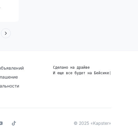
.
объявлений
Сделано на драйве
И еще все будет на Бейсике
|
глашение
альности
© 2025 «Kapster»