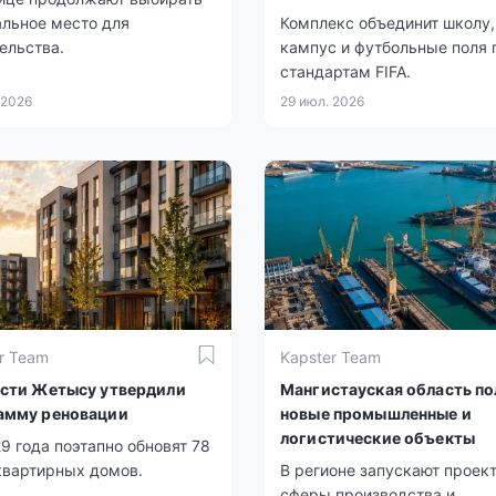
льное место для
Комплекс объединит школу,
ельства.
кампус и футбольные поля 
стандартам FIFA.
 2026
29 июл. 2026
r Team
Kapster Team
асти Жетысу утвердили
Мангистауская область по
амму реновации
новые промышленные и
логистические объекты
9 года поэтапно обновят 78
квартирных домов.
В регионе запускают проек
сферы производства и