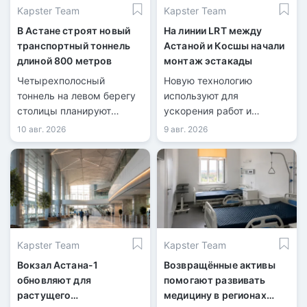
Kapster Team
Kapster Team
В Астане строят новый
На линии LRT между
транспортный тоннель
Астаной и Косшы начали
длиной 800 метров
монтаж эстакады
Четырехполосный
Новую технологию
тоннель на левом берегу
используют для
столицы планируют
ускорения работ и
завершить в 2027 году.
сокращения перекрытий
10 авг. 2026
9 авг. 2026
дорог.
Kapster Team
Kapster Team
Вокзал Астана-1
Возвращённые активы
обновляют для
помогают развивать
растущего
медицину в регионах