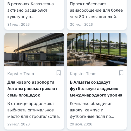
рейсам
В регионах Казахстана
Проект обеспечит
активно расширяют
авиасообщение для более
культурную
чем 80 тысяч жителей.
инфраструктуру.
31 июл. 2026
30 июл. 2026
Kapster Team
Kapster Team
Для нового аэропорта
В Алматы создадут
Астаны рассматривают
футбольную академию
семь площадок
международного уровня
В столице продолжают
Комплекс объединит
выбирать оптимальное
школу, кампус и
место для строительства.
футбольные поля по
стандартам FIFA.
29 июл. 2026
29 июл. 2026