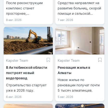
пассажиропотока
Казахстана
После реконструкции
Средства направляют на
комплекс станет
развитие больниц, скорой
просторнее,
помощи и сельской
технологичнее и
медицины.
8 авг. 2026
7 авг. 2026
доступнее.
Kapster Team
Kapster Team
В Актюбинской области
Реновация жилья в
построят новый
Алматы
водопровод
Новое жилье по
Строительство стартует
реновации получат почти
уже в 2026 году.
5 тысяч алматинцев.
6 авг. 2026
5 авг. 2026