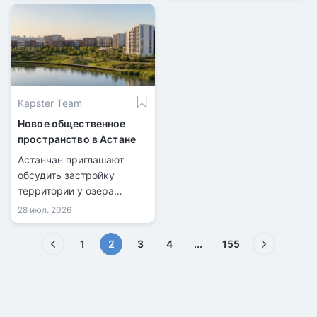
Kapster Team
Новое общественное
пространство в Астане
Астанчан приглашают
обсудить застройку
территории у озера
Майбалык.
28 июл. 2026
(текущая)
1
2
3
4
...
155