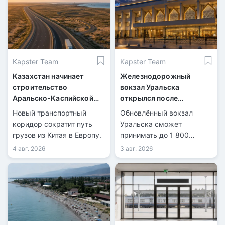
Kapster Team
Kapster Team
Казахстан начинает
Железнодорожный
строительство
вокзал Уральска
Аральско-Каспийской
открылся после
магистрали
масштабной
Новый транспортный
Обновлённый вокзал
реконструкции
коридор сократит путь
Уральска сможет
грузов из Китая в Европу.
принимать до 1 800
пассажиров в сутки.
4 авг. 2026
3 авг. 2026