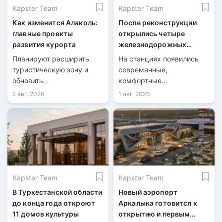
Kapster Team
Kapster Team
Как изменится Алаколь:
После реконструкции
главные проекты
открылись четыре
развития курорта
железнодорожных
вокзала
Планируют расширить
На станциях появились
туристическую зону и
современные,
обновить
комфортные
инфраструктуру.
пространства для
2 авг. 2026
1 авг. 2026
пассажиров.
Kapster Team
Kapster Team
В Туркестанской области
Новый аэропорт
до конца года откроют
Аркалыка готовится к
11 домов культуры
открытию и первым