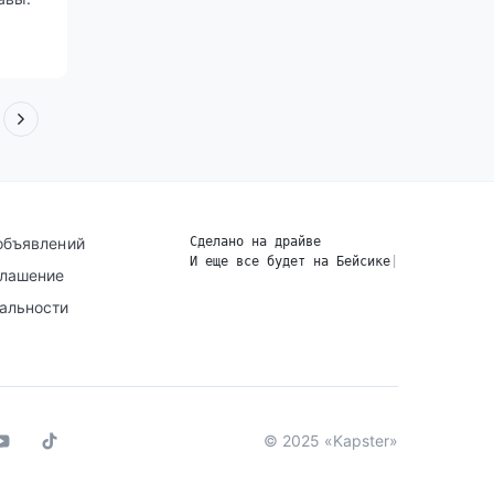
объявлений
Сделано на драйве
И еще все будет на Бейсике
|
глашение
альности
© 2025 «Kapster»