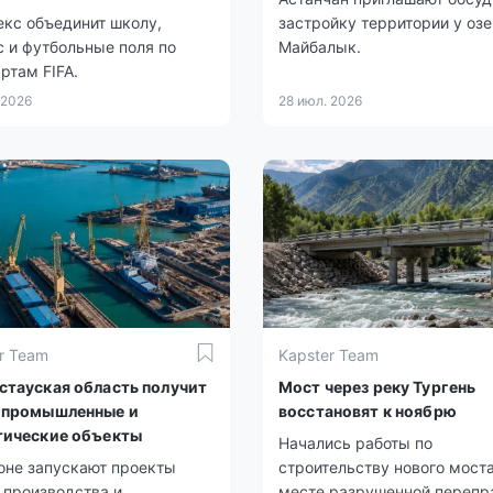
кс объединит школу,
застройку территории у оз
 и футбольные поля по
Майбалык.
ртам FIFA.
 2026
28 июл. 2026
r Team
Kapster Team
стауская область получит
Мост через реку Тургень
 промышленные и
восстановят к ноябрю
тические объекты
Начались работы по
оне запускают проекты
строительству нового моста
 производства и
месте разрушенной перепр