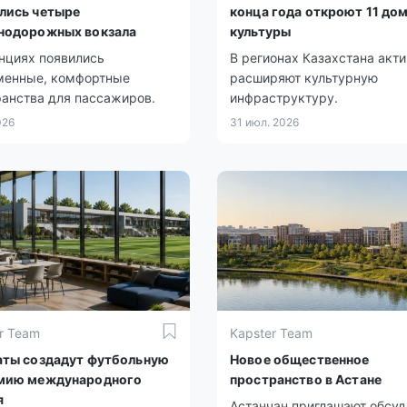
лись четыре
конца года откроют 11 до
нодорожных вокзала
культуры
нциях появились
В регионах Казахстана акт
менные, комфортные
расширяют культурную
анства для пассажиров.
инфраструктуру.
026
31 июл. 2026
r Team
Kapster Team
аты создадут футбольную
Новое общественное
мию международного
пространство в Астане
я
Астанчан приглашают обсуд