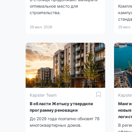
оптимальное место для
Компле
строительства.
кампус
станда
29 июл. 2026
29 июл.
Kapster Team
Kapste
В области Жетысу утвердили
Манги
программу реновации
новые
логис
До 2029 года поэтапно обновят 78
многоквартирных домов.
В реги
сферы