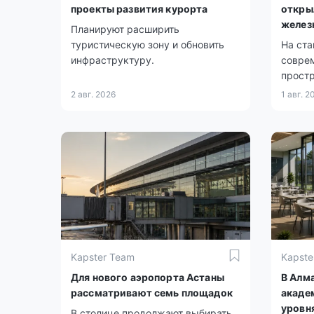
проекты развития курорта
откры
желез
Планируют расширить
туристическую зону и обновить
На ста
инфраструктуру.
совре
простр
2 авг. 2026
1 авг. 2
Kapster Team
Kapste
Для нового аэропорта Астаны
В Алм
рассматривают семь площадок
акаде
уровн
В столице продолжают выбирать