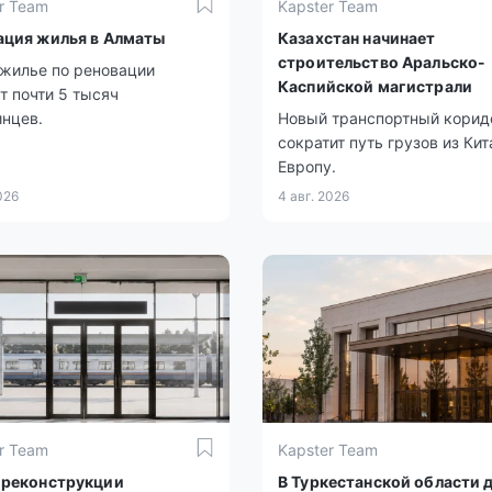
r Team
Kapster Team
ация жилья в Алматы
Казахстан начинает
строительство Аральско-
жилье по реновации
Каспийской магистрали
т почти 5 тысяч
нцев.
Новый транспортный корид
сократит путь грузов из Кит
Европу.
026
4 авг. 2026
r Team
Kapster Team
 реконструкции
В Туркестанской области 