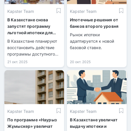
Kapster Team
Kapster Team
В Казахстане снова
Ипотечные решения от
запустят программу
банков второго уровня
льготной ипотеки для
Рынок ипотеки
военнослужащих
В Казахстане планируют
адаптируется к новой
восстановить действие
базовой ставке.
программы доступного
жилищного кредитования
21 окт. 2025
20 окт. 2025
для военных.
Kapster Team
Kapster Team
По программе «Наурыз
В Казахстане увеличат
Жұмыскер» увеличат
выдачу ипотеки и