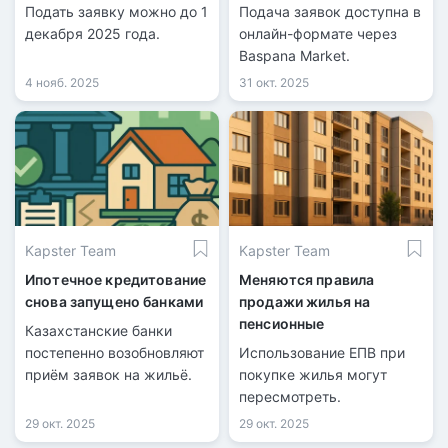
«Наурыз» за три часа
Подать заявку можно до 1
Подача заявок доступна в
декабря 2025 года.
онлайн-формате через
Baspana Market.
4 нояб. 2025
31 окт. 2025
Kapster Team
Kapster Team
Ипотечное кредитование
Меняются правила
снова запущено банками
продажи жилья на
пенсионные
Казахстанские банки
постепенно возобновляют
Использование ЕПВ при
приём заявок на жильё.
покупке жилья могут
пересмотреть.
29 окт. 2025
29 окт. 2025