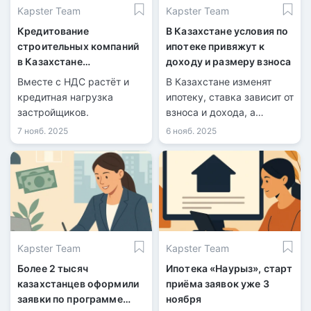
Kapster Team
Kapster Team
Кредитование
В Казахстане условия по
строительных компаний
ипотеке привяжут к
в Казахстане
доходу и размеру взноса
значительно выросло
Вместе с НДС растёт и
В Казахстане изменят
кредитная нагрузка
ипотеку, ставка зависит от
застройщиков.
взноса и дохода, а
дорогие кредиты —
7 нояб. 2025
6 нояб. 2025
только для обеспеченных.
Kapster Team
Kapster Team
Более 2 тысяч
Ипотека «Наурыз», старт
казахстанцев оформили
приёма заявок уже 3
заявки по программе
ноября