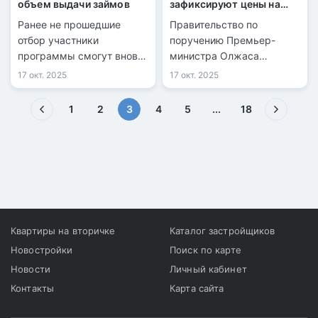
объем выдачи займов
зафиксируют цены на
новостройки на три года
Ранее не прошедшие
Правительство по
отбор участники
поручению Премьер-
программы смогут вновь
министра Олжаса
претендовать на льготный
Бектенова расширит
17 окт. 2025
17 окт. 2025
кредит.
ипотеку и возобновит
жилищную программу
(текущая)
1
2
3
4
5
...
18
для военных.
Квартиры на вторичке
Каталог застройщиков
Новостройки
Поиск по карте
Новости
Личный кабинет
Контакты
Карта сайта