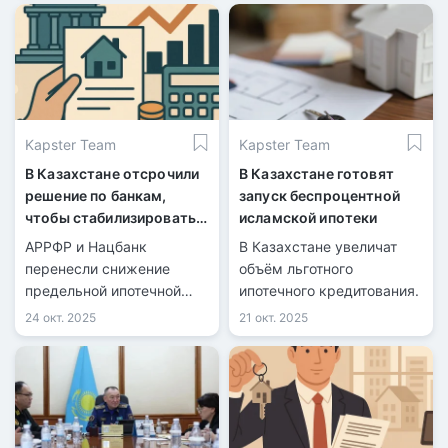
Kapster Team
Kapster Team
В Казахстане отсрочили
В Казахстане готовят
решение по банкам,
запуск беспроцентной
чтобы стабилизировать
исламской ипотеки
ипотечный рынок
АРРФР и Нацбанк
В Казахстане увеличат
перенесли снижение
объём льготного
предельной ипотечной
ипотечного кредитования.
ставки на 1 июля 2026
24 окт. 2025
21 окт. 2025
года.