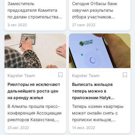
объяснили в МИИР
покупки жилья
Заместитель
Сегодня Отбасы банк
председателя Комитета
озвучил результаты
по делам строительства и
отбора участников
ЖКХ МИИР РК Бауржан
программы «Әскери
3 окт. 2022
27 сент. 2022
Кабдол на брифинге в
баспана», передает
СЦК заявил, что неполные
информационная служба
семьи смогут получать
kn.kz со ссылкой на
ипотеку только под 5%
пресс-службу банка.
годовых. Льготная
программа под 2%
годовых для них не будет
Kapster Team
Kapster Team
доступна, сообщает
корреспондент Zakon.kz.
Риелторы не исключают
Выписать жильцов
дальнейшего роста цен
теперь можно в
на аренду жилья
приложении Halyk
Homebank
В Алматы прошла пресс-
Теперь хозяин квартиры
конференция Ассоциации
может онлайн снять с
риелторов Казахстана,
прописки жильцов,
где говорили о ценах на
используя только
25 авг. 2022
14 июл. 2022
арендное жилье, а также
смартфон и банковское