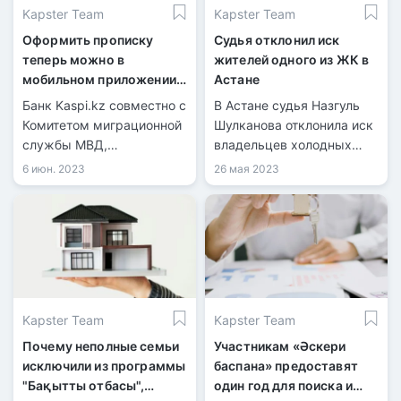
Kapster Team
Kapster Team
Оформить прописку
Судья отклонил иск
теперь можно в
жителей одного из ЖК в
мобильном приложении
Астане
Kaspi.kz
Банк Kaspi.kz совместно с
В Астане судья Назгуль
Комитетом миграционной
Шулканова отклонила иск
службы МВД,
владельцев холодных
Министерством юстиции,
квартир в элитном жилом
6 июн. 2023
26 мая 2023
Министерством
комплексе «Liberty» к
цифровизации, РГП ИПЦ и
застройщику «Орда
АО НИТ запустили новый
Инвест», сообщил
сервис, который позволит
адвокат Александр Пак.
оформить постоянную и
временную прописку
прямо в приложении
Kapster Team
Kapster Team
Kaspi.kz.
Почему неполные семьи
Участникам «Әскери
исключили из программы
баспана» предоставят
"Бақытты отбасы",
один год для поиска и