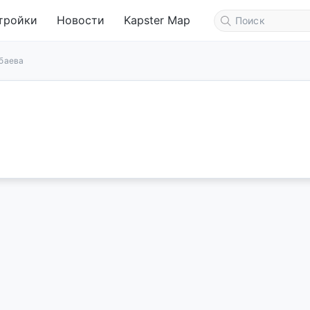
тройки
Новости
Kapster Map
баева