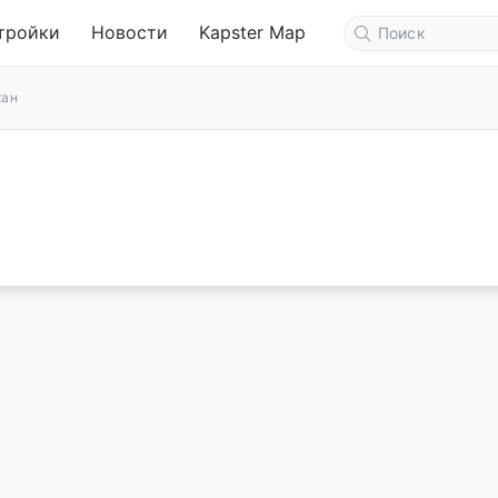
тройки
Новости
Kapster Map
хан