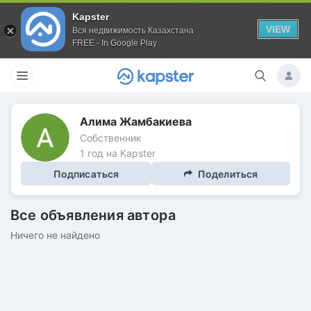
Kapster
VIEW
Вся недвижимость Казахстана
FREE - In Google Play
Алима Жамбакиева
Собственник
1 год на Kapster
Подписаться
Поделиться
Все объявления автора
Ничего не найдено