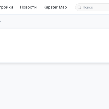
тройки
Новости
Kapster Map
н