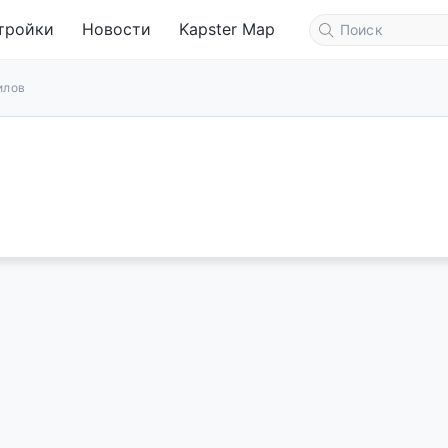
тройки
Новости
Kapster Map
илов