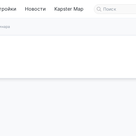
тройки
Новости
Kapster Map
инара