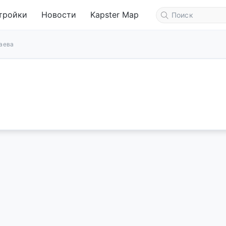
тройки
Новости
Kapster Map
аева