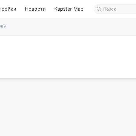
тройки
Новости
Kapster Map
ERV