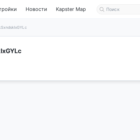
тройки
Новости
Kapster Map
SxndsklxGYLc
lxGYLc