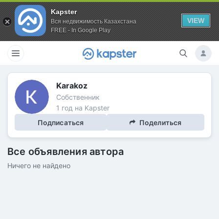
Kapster
VIEW
Вся недвижимость Казахстана
FREE - In Google Play
Karakoz
Собственник
1 год на Kapster
Подписаться
Поделиться
Все объявления автора
Ничего не найдено