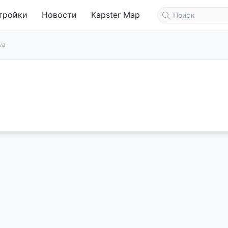
тройки
Новости
Kapster Map
va