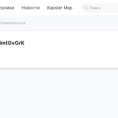
тройки
Новости
Kapster Map
ZQrReClmtGvGrK
lmtGvGrK