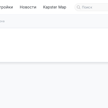
тройки
Новости
Kapster Map
ova