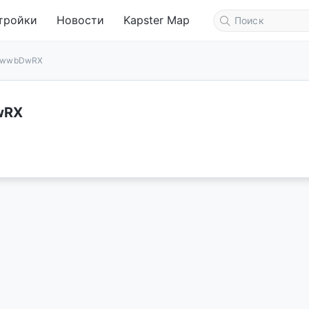
тройки
Новости
Kapster Map
UEwwbDwRX
wRX