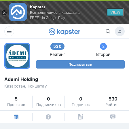
Kapster
VIEW
Вся недвижимость Казахстана
FREE - In Google Play
530
2
Рейтинг
Второй
Подписаться
Ademi Holding
Казахстан, Кокшетау
5
0
0
530
Проектов
Подписчиков
Подписок
Рейтинг