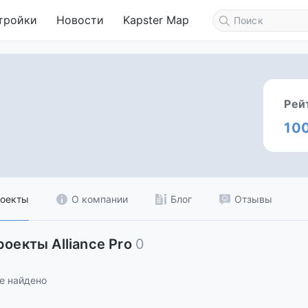
тройки
Новости
Kapster Map
Рей
10
оекты
О компании
Блог
Отзывы
роекты Alliance Pro
0
е найдено