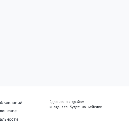
объявлений
Сделано на драйве
И еще все будет на Бейсике
|
глашение
альности