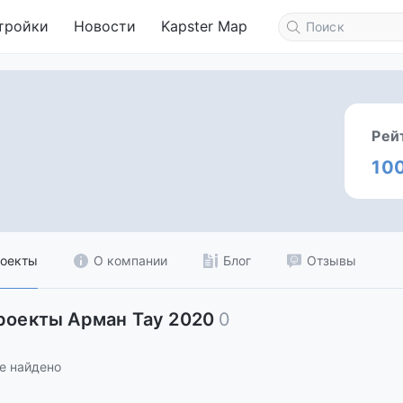
тройки
Новости
Kapster Map
Рей
10
оекты
О компании
Блог
Отзывы
роекты Арман Тау 2020
0
е найдено