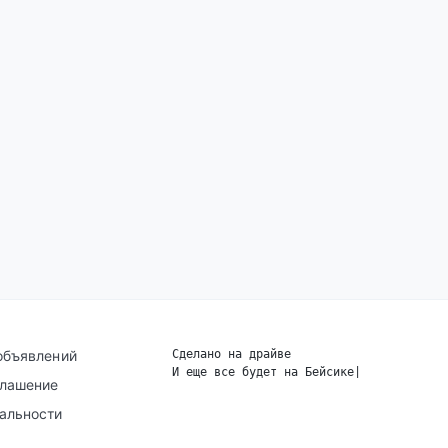
объявлений
Сделано на драйве
И еще все будет на Бейсике
|
глашение
альности