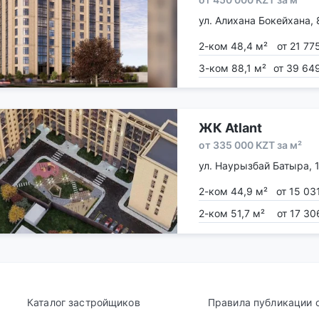
ул. Алихана Бокейхана, 
2-ком 48,4 м²
от 21 77
3-ком 88,1 м²
от 39 64
ЖК Atlant
от 335 000 KZT за м²
ул. Наурызбай Батыра, 
2-ком 44,9 м²
от 15 03
2-ком 51,7 м²
от 17 30
Каталог застройщиков
Правила публикации 