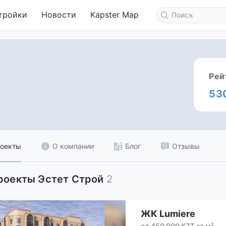
тройки
Новости
Kapster Map
Рей
53
оекты
О компании
Блог
Отзывы
роекты Эстет Строй
2
ЖК Lumiere
от 450 000 KZT за м²