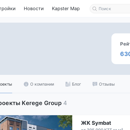
тройки
Новости
Kapster Map
Рей
63
оекты
О компании
Блог
Отзывы
роекты Kerege Group
4
ЖК Symbat
от 395 000 KZT за м²