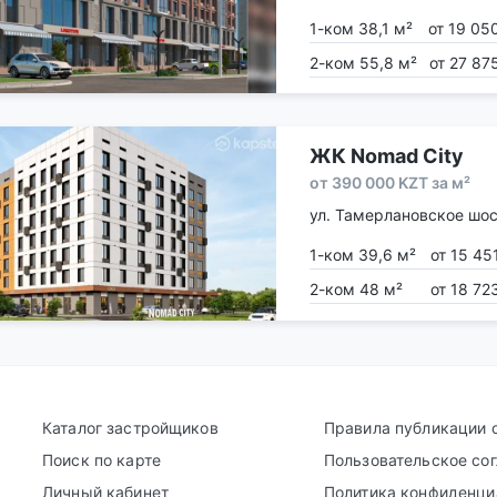
1-ком 38,1 м²
от 19 05
2-ком 55,8 м²
от 27 87
ЖК Nomad City
от 390 000 KZT за м²
ул. Тамерлановское шос
1-ком 39,6 м²
от 15 45
2-ком 48 м²
от 18 72
Каталог застройщиков
Правила публикации 
Поиск по карте
Пользовательское со
Личный кабинет
Политика конфиденци