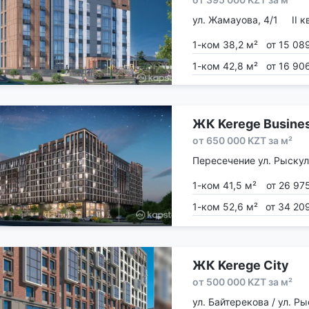
ул. Жамауова, 4/1
II 
1-ком 38,2 м²
от 15 08
1-ком 42,8 м²
от 16 90
ЖК Kerege Busine
от 650 000 KZT за м²
Пересечение ул. Рыскул
1-ком 41,5 м²
от 26 97
1-ком 52,6 м²
от 34 20
ЖК Kerege City
от 500 000 KZT за м²
ул. Байтерекова / ул. Р