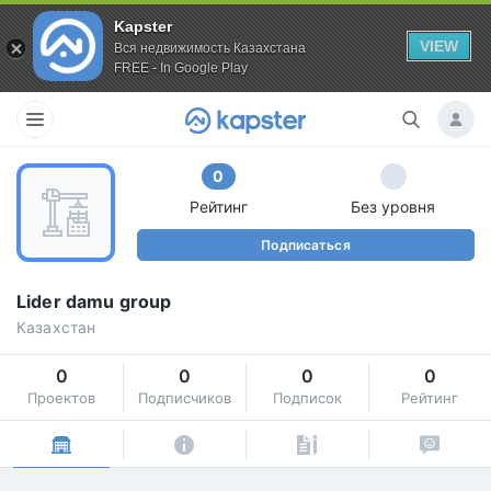
Kapster
VIEW
Вся недвижимость Казахстана
FREE - In Google Play
0
Рейтинг
Без уровня
Подписаться
Lider damu group
Казахстан
0
0
0
0
Проектов
Подписчиков
Подписок
Рейтинг