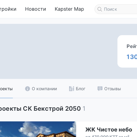
тройки
Новости
Kapster Map
Рей
13
оекты
О компании
Блог
Отзывы
роекты СК Бекстрой 2050
1
ЖК Чистое небо
от 470 000 KZT за м²