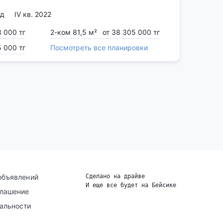
5д
IV кв. 2022
3 000 тг
2-ком 81,5 м²
от 38 305 000 тг
5 000 тг
Посмотреть все планировки
объявлений
Сделано на драйве
И еще все будет на Бейсике
|
глашение
альности