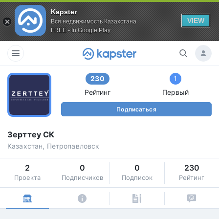
Kapster
VIEW
Вся недвижимость Казахстана
FREE - In Google Play
230
1
Рейтинг
Первый
Подписаться
Зерттеу СК
Казахстан, Петропавловск
2
0
0
230
Проекта
Подписчиков
Подписок
Рейтинг