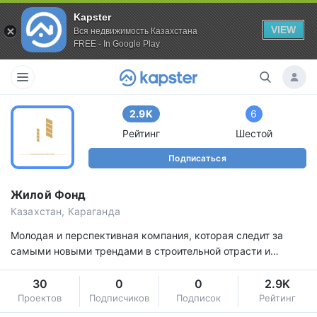
Kapster
VIEW
Вся недвижимость Казахстана
FREE - In Google Play
2.9K
6
Рейтинг
Шестой
Подписаться
Жилой Фонд
Казахстан, Караганда
Молодая и перспективная компания, которая следит за
самыми новыми трендами в строительной отрасти и
успешно их применяет в своих проектах.
30
0
0
2.9K
Проектов
Подписчиков
Подписок
Рейтинг