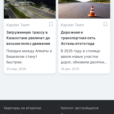
Kapster Team
Kapster Team
Загруженную трассу в
Дорожная и
Казахстане увеличат до
транспортная сеть
восьми полос движения
Астаны итоги года
Поездки между Алматы и
В 2025 году в столице
Бишкеком станут
ввели новые участки
быстрее.
дорог, обновили десятки
километров покрытия.
30 мар. 2026
26 дек. 2025
Квартиры на вторичке
Каталог застройщиков