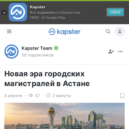
Kapster
VIEW
Вся недвижимость Казахстана
FREE - In Google Play
Kapster Team
56 подписчиков
Новая эра городских
магистралей в Астане
4 апреля
57
2 минуты