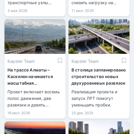
транспортные узлы
снизить нагрузку на
города.
городские магистрали.
3 мая 2026
11 июл. 2026
Kapster Team
Kapster Team
На трассе Алматы –
В столице запланировано
Каскелен начинается
строительство новых
масштабная
двухуровневых развязок
реконструкция
Проект включает восемь
Реализация проекта и
полос движения, две
запуск ЛРТ помогут
развязки и девять
уменьшить пробки.
надземных переходов.
16 июл. 2026
23 дек. 2025