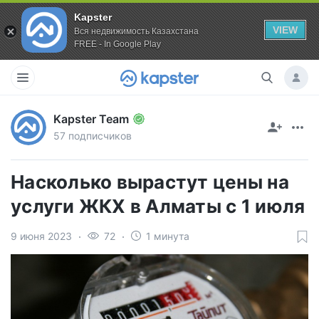
Kapster
VIEW
Вся недвижимость Казахстана
FREE - In Google Play
Kapster Team
57 подписчиков
Насколько вырастут цены на
услуги ЖКХ в Алматы с 1 июля
9 июня 2023
72
1 минута