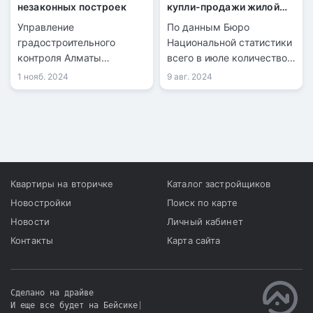
незаконных построек
купли-продажи жилой
недвижимости
Управление
По данным Бюро
увеличилось на 21,7%
градостроительного
Национальной статистики
контроля Алматы
всего в июле количество
продолжает снос
зарегистрированных
1 нояб. 2024
9 авг. 2024
незаконных построек,
сделок купли-продажи
возведённых с
жилья составило 40 099,
нарушениями. Очередная
из них 9 126 по
проверка выявила
индивидуальным домам и
нарушения в
30 973 по квартирам в
строительстве объектов.
многоквартирных домах.
Квартиры на вторичке
Каталог застройщиков
Новостройки
Поиск по карте
Новости
Личный кабинет
Контакты
Карта сайта
Сделано на драйве
И еще все будет на Бейсике
|