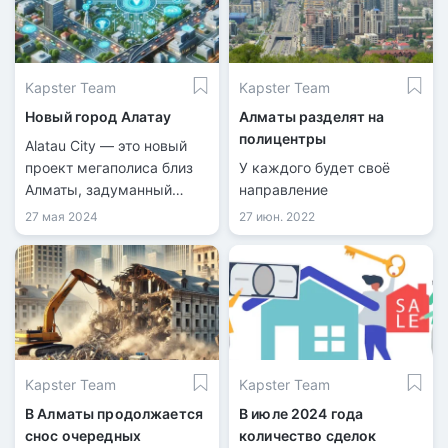
услуг. В ситуации
разбираются поставщики,
общественники и сами
жильцы.
Kapster Team
Kapster Team
Новый город Алатау
Алматы разделят на
полицентры
Alatau City — это новый
проект мегаполиса близ
У каждого будет своё
Алматы, задуманный
направление
стать международным
27 мая 2024
27 июн. 2022
бизнес-хабом и
Сингапуром Центральной
Азии.
Kapster Team
Kapster Team
В Алматы продолжается
В июле 2024 года
снос очередных
количество сделок