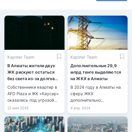
Kapster Team
Kapster Team
В Алматы жители двух
Дополнительные 29,9
ЖК рискуют остаться
млрд тенге выделяются
без света из-за долгов
на ЖКХ в Алматы
ОСИ
Собственники квартир в
В 2024 году в Алматы на
AFD Plaza и ЖК «Каусар»
сферу ЖКХ
оказались под угрозой
дополнительно
отключения
выделяется 29,9 млрд
22 мая 2025
4 апр. 2024
электроэнергии,
тенге по поручению акима
несмотря на регулярную
города Алматы.
оплату коммунальных