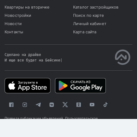
распределен между
Квартиры на вторичке
Каталог застройщиков
семью банками, но на
Новостройки
Поиск по карте
данный момент они не
Новости
Личный кабинет
принимают заявки.
Контакты
Карта сайта
Сделано на драйве
И еще все будет на Бейсике
|
Правила публикации объявлений
Пользовательское
соглашение
Политика конфиденциальности
© 2025 «Kapster»