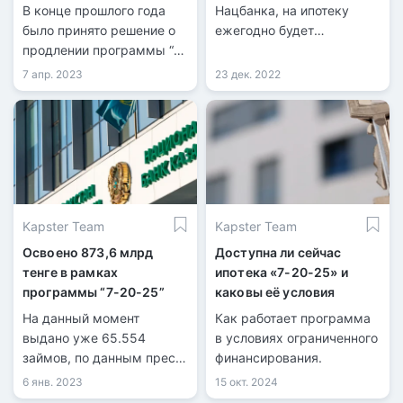
финансирования
В конце прошлого года
Нацбанка, на ипотеку
было принято решение о
ежегодно будет
продлении программы “7-
выделяться 100 млрд
20-25”, до 2029 года в
тенге, в период с 2023 по
7 апр. 2023
23 дек. 2022
Казахстане. Тем не
2029 год, тем самым
менее, было установлено
увеличив ее на 7 лет.
ограничение на
финансовое обеспечение
в размере 100 млрд тенге
в год, что составляет 25
млрд тенге
Kapster Team
Kapster Team
ежеквартально.
Освоено 873,6 млрд
Доступна ли сейчас
тенге в рамках
ипотека «7-20-25» и
программы “7-20-25”
каковы её условия
На данный момент
Как работает программа
выдано уже 65.554
в условиях ограниченного
займов, по данным пресс-
финансирования.
службы Национального
6 янв. 2023
15 окт. 2024
банка РК.