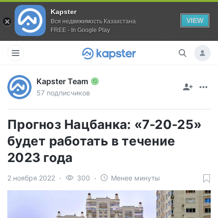
Kapster
VIEW
Вся недвижимость Казахстана
FREE - In Google Play
Kapster Team
57 подписчиков
Прогноз Нацбанка: «7-20-25»
будет работать в течение
2023 года
2 ноября 2022
300
Менее минуты