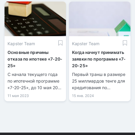
Kapster Team
Kapster Team
Основные причины
Когда начнут принимать
отказа по ипотеке «7-20-
заявки по программе «7-
25»
20-25»
С начала текущего года
Первый транш в размере
по ипотечной программе
25 миллиардов тенге для
«7-20-25», до 10 мая 2023
кредитования по
года, банками было
программе «7-20-25» был
11 мая 2023
15 янв. 2024
выдано 2334 кредита на
подготовлен
сумму 37,38 млрд тенге.
Казахстанским фондом
устойчивости, как
сообщили в его пресс-
службе. Лимит на первый
квартал будет