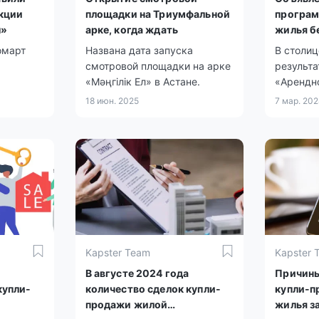
кции
площадки на Триумфальной
програм
ы»
арке, когда ждать
жилья б
омарт
Названа дата запуска
В столи
смотровой площадки на арке
результ
«Мәңгілік Ел» в Астане.
«Арендн
м
выкупа»
18 июн. 2025
7 мар. 20
семей, д
остался 
родителе
социаль
населени
Kapster Team
Kapster 
В августе 2024 года
Причины
купли-
количество сделок купли-
купли-п
продажи жилой
жилья з