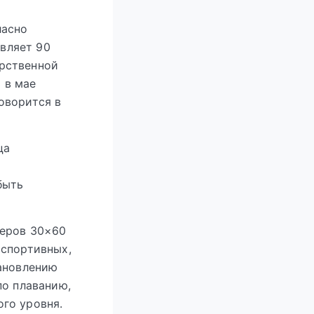
ласно
вляет 90
арственной
 в мае
оворится в
ца
быть
меров 30×60
 спортивных,
тановлению
по плаванию,
го уровня.