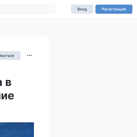
Вход
Регистрация
исаться
 в
ние