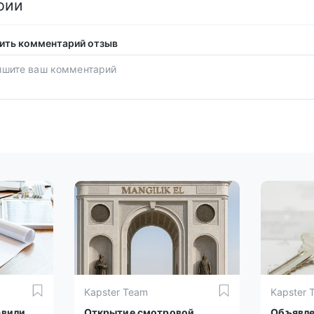
рии
ить комментарий отзыв
Kapster Team
Kapster 
авили
Открытие смотровой
Объявле