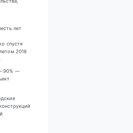
льства,
шесть лет
ко спустя
 летом 2018
.
 — 90% —
ъект
одские
 конструкций
ый