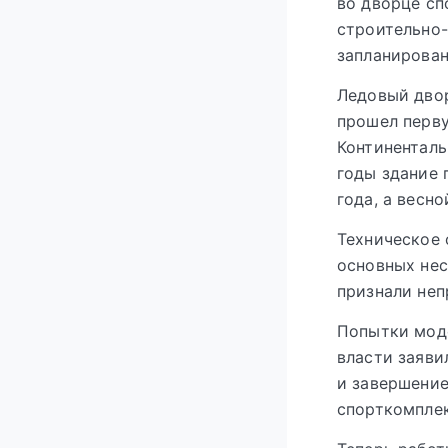
во дворце сп
строительно-
запланирован
Ледовый двор
прошел перв
Континенталь
годы здание 
года, а весн
Техническое 
основных нес
признали неп
Попытки моде
власти заяви
и завершение
спорткомплек