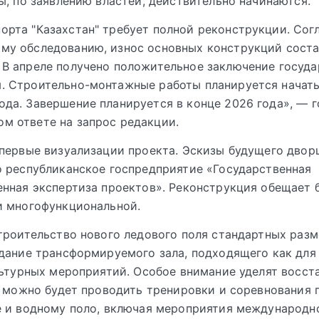
ы, по заявлению властей, действительно начинаются.
орта "Казахстан" требует полной реконструкции. Сог
му обследованию, износ основных конструкций соста
 В апреле получено положительное заключение госуд
. Строительно-монтажные работы планируется начать
ода. Завершение планируется в конце 2026 года», — г
м ответе на запрос редакции.
первые визуализации проекта. Эскизы будущего двор
 республиканское госпредприятие «Государственная
нная экспертиза проектов». Реконструкция обещает 
и многофункциональной.
троительство нового ледового поля стандартных раз
дание трансформируемого зала, подходящего как для
льтурных мероприятий. Особое внимание уделят восс
е можно будет проводить тренировки и соревнования 
 и водному поло, включая мероприятия международно