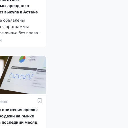
мы арендного
ез выкупа в Астане
це объявлены
аты программы
ое жилье без права
 для многодетных
24
етей-сирот и тех, кто
без попечения
й, а также для
но уязвимых групп
я.
Team
 снижения сделок
родажи на рынке
а последний месяц