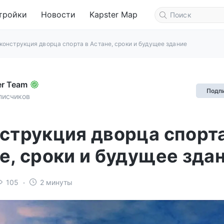
тройки
Новости
Kapster Map
конструкция дворца спорта в Астане, сроки и будущее здание
er Team
Подп
писчиков
струкция дворца спорта
е, сроки и будущее зда
105
2 минуты