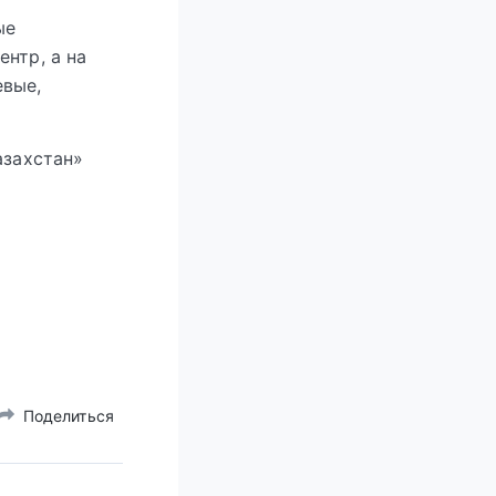
ые
нтр, а на
евые,
азахстан»
Поделиться