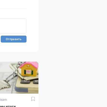
Отправить
Team
ны итоги