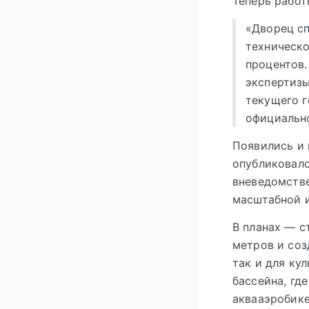
Теперь работ
«Дворец сп
техническо
процентов.
экспертизы
текущего г
официально
Появились и 
опубликовало
вневедомстве
масштабной 
В планах — с
метров и соз
так и для ку
бассейна, гд
аквааэробике