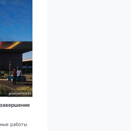
gosexpertiza.kz
 завершение
ьные работы