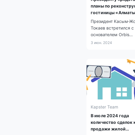
планы по реконстру
гостиницы «Алмат
Президент Касым-Ж
Токаев встретился с
основателем Orbis
Kazakhstan Фаррухо
3 июн. 2024
Махмудовым.
Kapster Team
В июле 2024 года
количество сделок 
продажи жилой