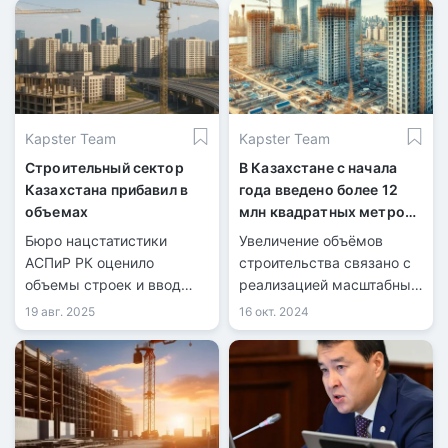
Kapster Team
Kapster Team
Строительный сектор
В Казахстане с начала
Казахстана прибавил в
года введено более 12
объемах
млн квадратных метров
жилья
Бюро нацстатистики
Увеличение объёмов
АСПиР РК оценило
строительства связано с
объемы строек и ввод
реализацией масштабных
объектов за январь–июль
государственных
19 авг. 2025
16 окт. 2024
2025
программ в сфере жилья
и инфраструктуры.