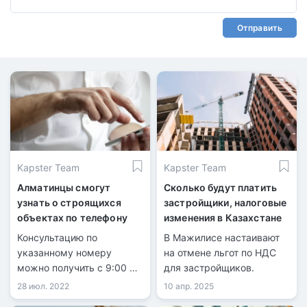
Отправить
Kapster Team
Kapster Team
Алматинцы смогут
Сколько будут платить
узнать о строящихся
застройщики, налоговые
объектах по телефону
изменения в Казахстане
Консультацию по
В Мажилисе настаивают
указанному номеру
на отмене льгот по НДС
можно получить с 9:00 до
для застройщиков.
18:00 с понедельника по
28 июл. 2022
10 апр. 2025
пятницу.