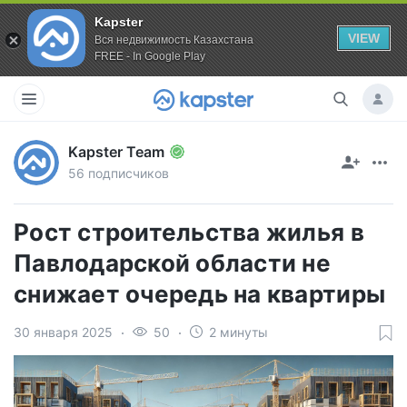
Kapster
VIEW
Вся недвижимость Казахстана
FREE - In Google Play
Kapster Team
56 подписчиков
Рост строительства жилья в
Павлодарской области не
снижает очередь на квартиры
30 января 2025
50
2 минуты