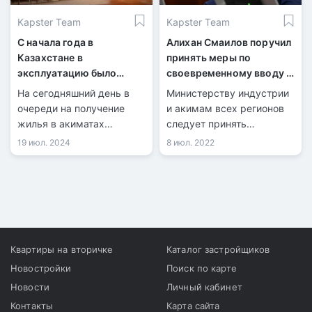
Kapster Team
Kapster Team
С начала года в
Алихан Смаилов поручил
Казахстане в
принять меры по
эксплуатацию было
своевременному вводу в
сдано 7,4 млн
эксплуатацию жилья
На сегодняшний день в
Министерству индустрии
квадратных метров
очереди на получение
и акимам всех регионов
жилья
жилья в акиматах
следует принять
зарегистрировано более
исчерпывающие меры по
19 июл. 2024
8 июл. 2022
650 тысяч человек.
своевременному вводу
запланированных
объемов жилья и
инженерной
инфраструктуры.
Квартиры на вторичке
Каталог застройщиков
Новостройки
Поиск по карте
Новости
Личный кабинет
Контакты
Карта сайта