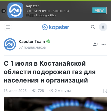
Kapster
VIEW
Вся недвижимость Казахстана
FREE - In Google Play
Kapster Team
57 подписчиков
С 1 июля в Костанайской
области подорожал газ для
населения и организаций
13 июля 2025
728
2 минуты