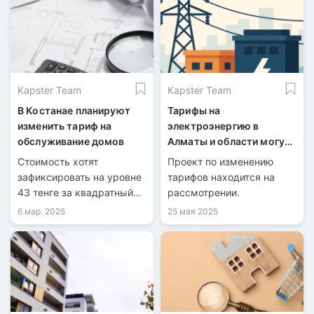
Kapster Team
Kapster Team
В Костанае планируют
Тарифы на
изменить тариф на
электроэнергию в
обслуживание домов
Алматы и области могут
вырасти
Стоимость хотят
Проект по изменению
зафиксировать на уровне
тарифов находится на
43 тенге за квадратный
рассмотрении.
метр.
6 мар. 2025
25 мая 2025