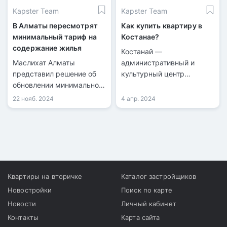
Kapster Team
Kapster Team
В Алматы пересмотрят
Как купить квартиру в
минимальный тариф на
Костанае?
содержание жилья
Костанай —
Маслихат Алматы
административный и
представил решение об
культурный центр
обновлении минимального
Костанайской области. Он
тарифа на управление и
расположен в се­верной
22 нояб. 2024
4 апр. 2024
содержание жилья в 2025
части Республики
году
Казахстан на берегу реки
Тобол.
Квартиры на вторичке
Каталог застройщиков
Новостройки
Поиск по карте
Новости
Личный кабинет
Контакты
Карта сайта