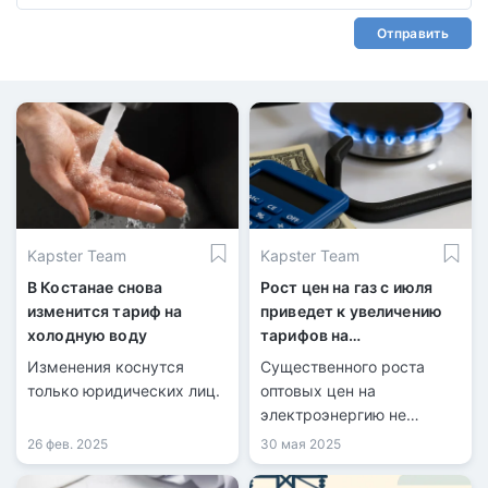
Отправить
Kapster Team
Kapster Team
В Костанае снова
Рост цен на газ с июля
изменится тариф на
приведет к увеличению
холодную воду
тарифов на
электроэнергию
Изменения коснутся
Существенного роста
только юридических лиц.
оптовых цен на
электроэнергию не
ожидается — угольные
26 фев. 2025
30 мая 2025
станции сохраняют
доминирующую роль.