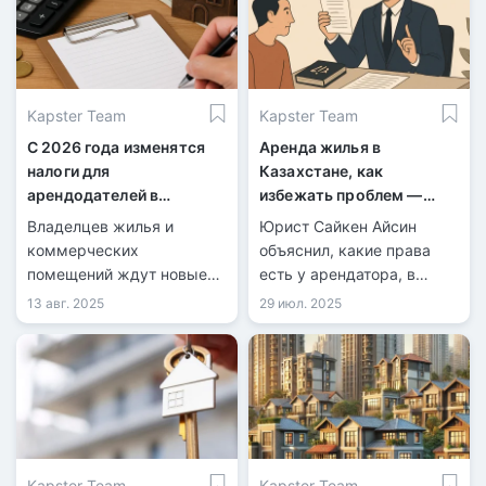
Kapster Team
Kapster Team
С 2026 года изменятся
Аренда жилья в
налоги для
Казахстане, как
арендодателей в
избежать проблем —
Казахстане
поясняет юрист
Владелцев жилья и
Юрист Сайкен Айсин
коммерческих
объяснил, какие права
помещений ждут новые
есть у арендатора, в
налоговые режимы,
каких случаях хозяин
13 авг. 2025
29 июл. 2025
прогрессивная шкала
может войти в квартиру, и
налога на имущество и
кто несёт
усиленный контроль.
ответственность за ущерб
Эксперты предупреждают
при потопе.
о росте арендных ставок
и советуют готовиться к
изменениям уже сейчас.
Kapster Team
Kapster Team