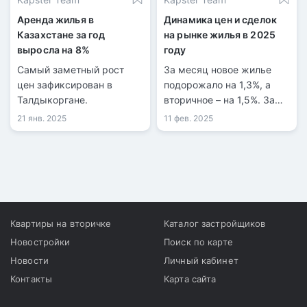
Аренда жилья в
Динамика цен и сделок
Казахстане за год
на рынке жилья в 2025
выросла на 8%
году
Самый заметный рост
За месяц новое жилье
цен зафиксирован в
подорожало на 1,3%, а
Талдыкоргане.
вторичное – на 1,5%. За
год цены на квадратные
21 янв. 2025
11 фев. 2025
метры выросли на 4,1% и
6,1% соответственно.
Квартиры на вторичке
Каталог застройщиков
Новостройки
Поиск по карте
Новости
Личный кабинет
Контакты
Карта сайта