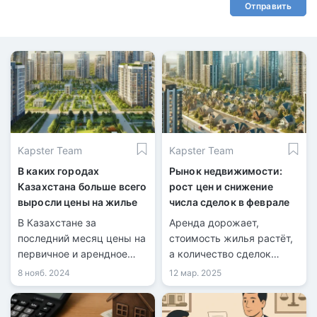
Отправить
Kapster Team
Kapster Team
В каких городах
Рынок недвижимости:
Казахстана больше всего
рост цен и снижение
выросли цены на жилье
числа сделок в феврале
В Казахстане за
Аренда дорожает,
последний месяц цены на
стоимость жилья растёт,
первичное и арендное
а количество сделок
жилье выросли на 0,6%,
купли-продажи
8 нояб. 2024
12 мар. 2025
тогда как стоимость
уменьшается –
«вторички» снизилась на
актуальная статистика за
0,4%.
февраль 2025 года.