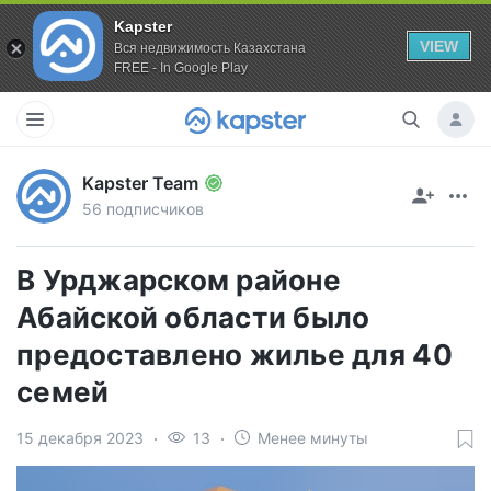
Kapster
VIEW
Вся недвижимость Казахстана
FREE - In Google Play
Kapster Team
56 подписчиков
В Урджарском районе
Абайской области было
предоставлено жилье для 40
семей
15 декабря 2023
13
Менее минуты