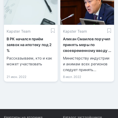
Kapster Team
Kapster Team
В РК начался приём
Алихан Смаилов поручил
заявок на ипотеку под 2
принять меры по
%
своевременному вводу в
эксплуатацию жилья
Рассказываем, кто и как
Министерству индустрии
может участвовать
и акимам всех регионов
следует принять
исчерпывающие меры по
21 июн. 2022
8 июл. 2022
своевременному вводу
запланированных
объемов жилья и
инженерной
инфраструктуры.
Квартиры на вторичке
Каталог застройщиков