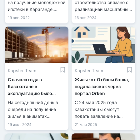
на получение молодёжной
строительства связано с
ипотеки в Караганде,
реализацией масштабных
передает
государственных
19 авг. 2022
16 окт. 2024
информационная служба
программ в сфере жилья
kn.kz со ссылкой на
и инфраструктуры.
акимат Карагандинской
области. Инициатором
льготной программы для
работающей молодёжи
стал акимат области
Kapster Team
Kapster Team
совместно с Отбасы
банком.
С начала года в
Жилье от Отбасы банка,
Казахстане в
подача заявок через
эксплуатацию было
портал Orken
сдано 7,4 млн
На сегодняшний день в
С 24 мая 2025 года
квадратных метров
очереди на получение
казахстанцы смогут
жилья
жилья в акиматах
подать заявление на
зарегистрировано более
постановку в очередь на
19 июл. 2024
21 мая 2025
650 тысяч человек.
жилье.