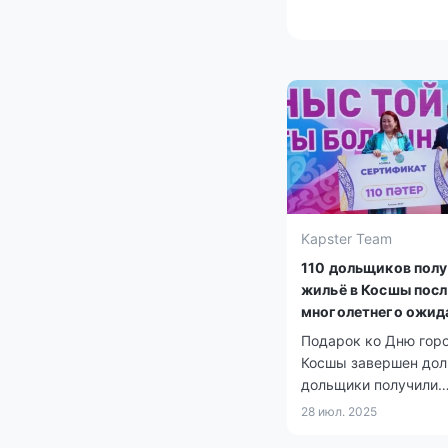
Kapster Team
110 дольщиков пол
жильё в Косшы посл
многолетнего ожид
Подарок ко Дню горо
Косшы завершен дол
дольщики получили
квартиры.
28 июл. 2025