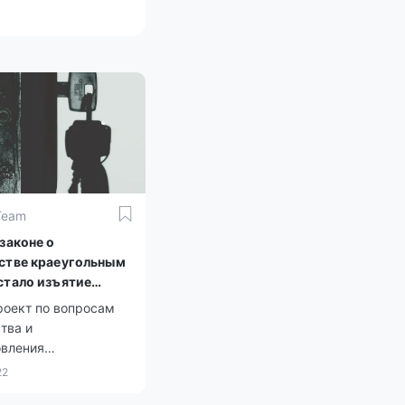
Team
законе о
стве краеугольным
стало изъятие
роект по вопросам
тва и
овления
способности
22
их лиц подходит к