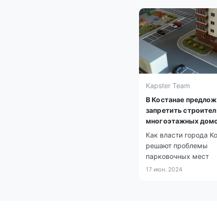
Kapster Team
В Костанае предло
запретить строител
многоэтажных домо
парковок
Как власти города К
решают проблемы
парковочных мест
17 июн. 2024