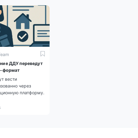
й стадии и будет
 кратчайшие сроки.
Team
ние ДДУ переведут
н-формат
ут вести
изованно через
ционную платформу.
5