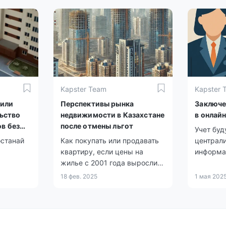
0,4%.
финально
принят в
Kapster Team
Kapster 
жили
Перспективы рынка
Заключе
ьство
недвижимости в Казахстане
в онлай
в без
после отмены льгот
Учет буд
останай
Как покупать или продавать
централ
квартиру, если цены на
информа
жилье с 2001 года выросли
более чем в 21 раз даже без
18 фев. 2025
1 мая 202
налоговых льгот?