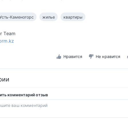
Усть-Каменогорс
жилье
квартиры
er Team
form.kz
Нравится
Не нравится
рии
ить комментарий отзыв