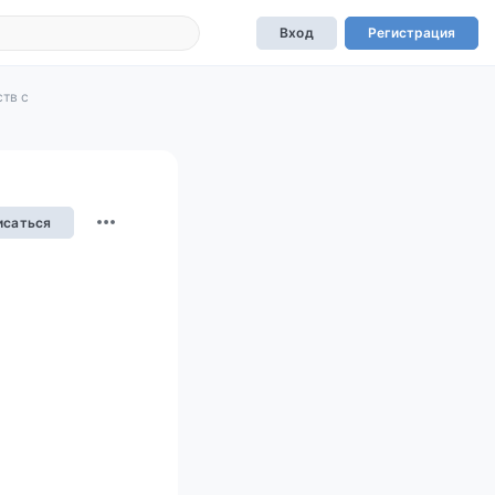
Вход
Регистрация
ств с
исаться