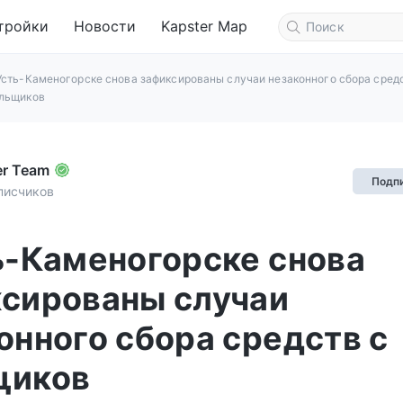
тройки
Новости
Kapster Map
Усть-Каменогорске снова зафиксированы случаи незаконного сбора сред
льщиков
er Team
Подп
писчиков
ь-Каменогорске снова
сированы случаи
онного сбора средств с
щиков