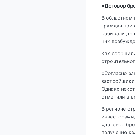
«Договор бр
В областном 
граждан при 
собирали ден
них возбужд
Как сообщили
строительног
«Согласно за
застройщики 
Однако неко
отметили в в
В регионе ст
инвесторами,
«договор бро
получение кв