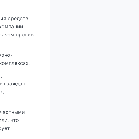
ния средств
 компании
с чем против
урно-
комплексах.
,
в граждан.
», —
 частными
ли, что
рует