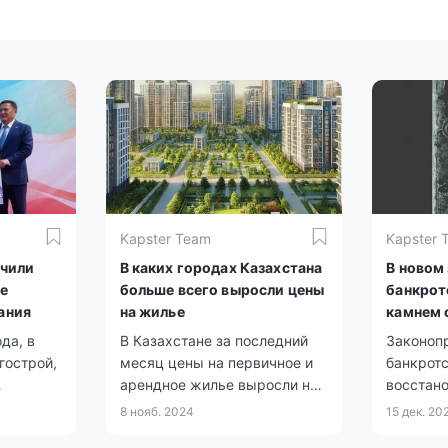
Kapster Team
Kapster 
учили
В каких городах Казахстана
В новом 
е
больше всего выросли цены
банкрот
ания
на жилье
камнем 
жилья
да, в
В Казахстане за последний
Законоп
гострой,
месяц цены на первичное и
банкротс
арендное жилье выросли на
восстан
0,6%, тогда как стоимость
платеже
8 нояб. 2024
15 дек. 20
«вторички» снизилась на
физическ