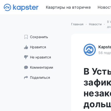
Квартиры на вторичке
Новос
В 
Главная
Новости
до
Сохранить
Kapst
Нравится
56 под
Не нравится
Комментарии
В Уст
Поделиться
зафик
незак
доль