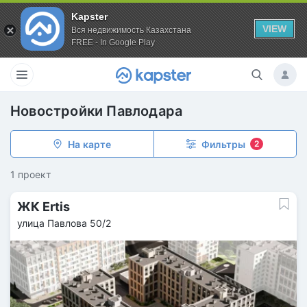
Kapster
VIEW
Вся недвижимость Казахстана
FREE - In Google Play
Новостройки Павлодара
На карте
Фильтры
2
1 проект
ЖК Ertis
улица Павлова 50/2