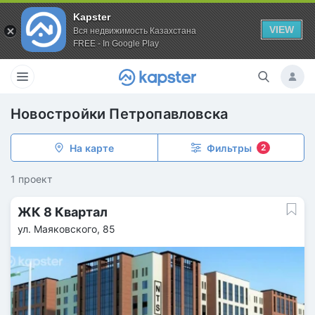
Kapster
VIEW
Вся недвижимость Казахстана
FREE - In Google Play
Новостройки Петропавловска
На карте
Фильтры
2
1 проект
ЖК 8 Квартал
ул. Маяковского, 85