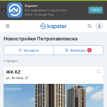
Kapster
VIEW
Вся недвижимость Казахстана
FREE - In Google Play
Новостройки Петропавловска
На карте
Фильтры
2
1 проект
ЖК KZ
ул. Астана, 21