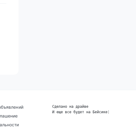
объявлений
Сделано на драйве
И еще все будет на Бейсике
|
глашение
альности