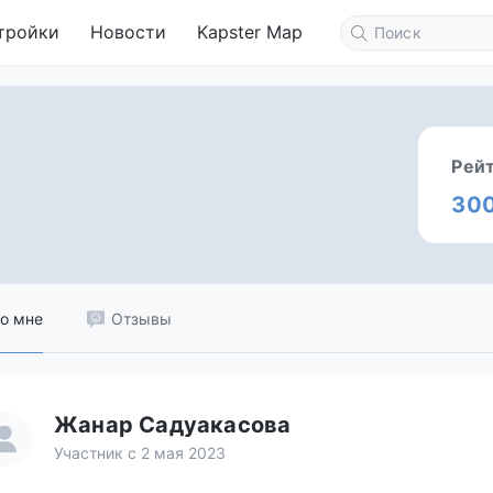
тройки
Новости
Kapster Map
Рей
30
о мне
Отзывы
Жанар Садуакасова
Участник с 2 мая 2023